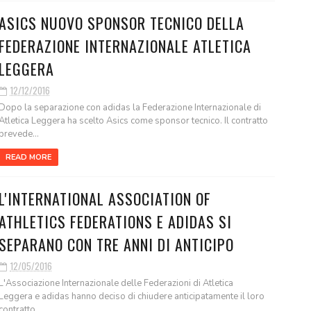
ASICS NUOVO SPONSOR TECNICO DELLA
FEDERAZIONE INTERNAZIONALE ATLETICA
LEGGERA
12/12/2016
Dopo la separazione con adidas la Federazione Internazionale di
Atletica Leggera ha scelto Asics come sponsor tecnico. Il contratto
prevede...
READ MORE
L'INTERNATIONAL ASSOCIATION OF
ATHLETICS FEDERATIONS E ADIDAS SI
SEPARANO CON TRE ANNI DI ANTICIPO
12/05/2016
L'Associazione Internazionale delle Federazioni di Atletica
Leggera e adidas hanno deciso di chiudere anticipatamente il loro
contratto...