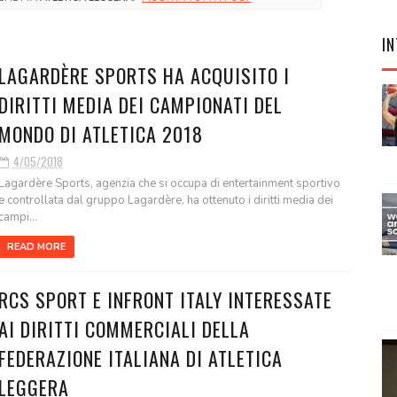
IN
LAGARDÈRE SPORTS HA ACQUISITO I
DIRITTI MEDIA DEI CAMPIONATI DEL
MONDO DI ATLETICA 2018
4/05/2018
Lagardère Sports, agenzia che si occupa di entertainment sportivo
e controllata dal gruppo Lagardère, ha ottenuto i diritti media dei
campi...
READ MORE
RCS SPORT E INFRONT ITALY INTERESSATE
AI DIRITTI COMMERCIALI DELLA
FEDERAZIONE ITALIANA DI ATLETICA
LEGGERA