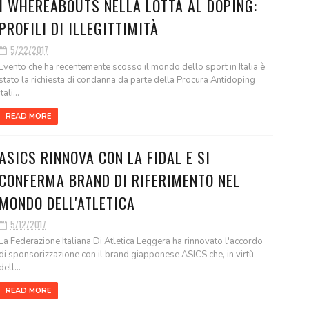
I WHEREABOUTS NELLA LOTTA AL DOPING:
PROFILI DI ILLEGITTIMITÀ
5/22/2017
Evento che ha recentemente scosso il mondo dello sport in Italia è
stato la richiesta di condanna da parte della Procura Antidoping
Itali...
READ MORE
ASICS RINNOVA CON LA FIDAL E SI
CONFERMA BRAND DI RIFERIMENTO NEL
MONDO DELL'ATLETICA
5/12/2017
La Federazione Italiana Di Atletica Leggera ha rinnovato l'accordo
di sponsorizzazione con il brand giapponese ASICS che, in virtù
dell...
READ MORE