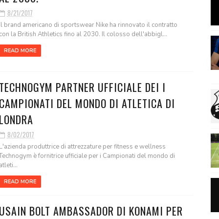
8/21/2017
Il brand americano di sportswear Nike ha rinnovato il contratto
con la British Athletics fino al 2030. Il colosso dell'abbigl...
READ MORE
TECHNOGYM PARTNER UFFICIALE DEI I
CAMPIONATI DEL MONDO DI ATLETICA DI
LONDRA
8/02/2017
L'azienda produttrice di attrezzature per fitness e wellness
Technogym è fornitrice ufficiale per i Campionati del mondo di
atleti...
READ MORE
USAIN BOLT AMBASSADOR DI KONAMI PER