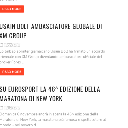
READ MORE
USAIN BOLT AMBASCIATORE GLOBALE DI
XM GROUP
11/22/2016
Lo &nbsp sprinter giamaicano Usain Bolt ha firmato un accordo
triennale con XM Group diventando ambasciatore ufficiale del
broker Forex ...
READ MORE
SU EUROSPORT LA 46^ EDIZIONE DELLA
MARATONA DI NEW YORK
11/04/2016
Domenica 6 novembre andrà in scena la 46^ edizione della
Maratona di New York, la maratona più famosa e spettacolare al
mondo - nel novero d...