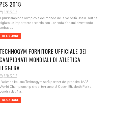
PES 2018
6/19/2017
Il pluricampione olimpico e del mondo della velocità Usain Bolt ha
siglato un importante accordo con l'azienda Konami diventando
ambass...
READ MORE
TECHNOGYM FORNITORE UFFICIALE DEI
CAMPIONATI MONDIALI DI ATLETICA
LEGGERA
6/14/2017
L'azienda italiana Technogym sarà partner dei prossimi IAAF
World Championship che si terranno al Queen Elizabeth Park a
Londra dal 4 a...
READ MORE