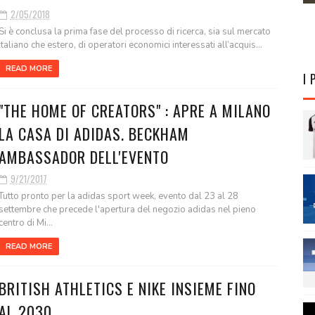
2/05/2018
Si è conclusa la prima fase del processo di ricerca, sia sul mercato
italiano che estero, di operatori economici interessati all’acquis...
READ MORE
I 
"THE HOME OF CREATORS" : APRE A MILANO
LA CASA DI ADIDAS. BECKHAM
AMBASSADOR DELL'EVENTO
9/21/2017
Tutto pronto per la adidas sport week, evento dal 23 al 28
settembre che precede l'apertura del negozio adidas nel pieno
centro di Mi...
READ MORE
BRITISH ATHLETICS E NIKE INSIEME FINO
AL 2030.