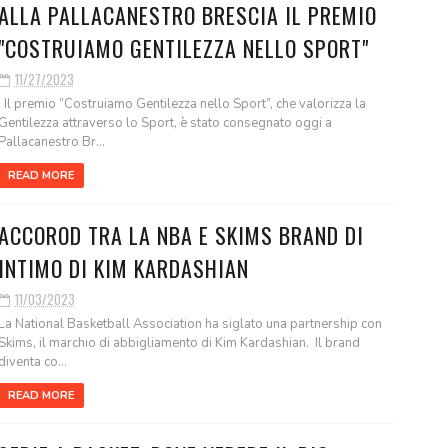
ALLA PALLACANESTRO BRESCIA IL PREMIO
"COSTRUIAMO GENTILEZZA NELLO SPORT"
11/27/2023
Il premio “Costruiamo Gentilezza nello Sport”, che valorizza la
Gentilezza attraverso lo Sport, è stato consegnato oggi a
Pallacanestro Br...
READ MORE
ACCOROD TRA LA NBA E SKIMS BRAND DI
INTIMO DI KIM KARDASHIAN
11/03/2023
La National Basketball Association ha siglato una partnership con
Skims, il marchio di abbigliamento di Kim Kardashian. Il brand
diventa co...
READ MORE