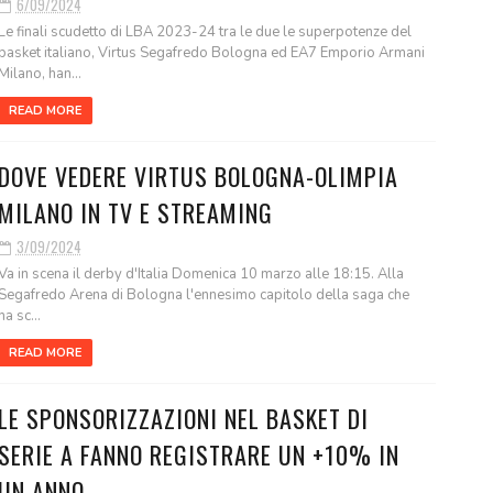
6/09/2024
Le finali scudetto di LBA 2023-24 tra le due le superpotenze del
basket italiano, Virtus Segafredo Bologna ed EA7 Emporio Armani
Milano, han...
READ MORE
DOVE VEDERE VIRTUS BOLOGNA-OLIMPIA
MILANO IN TV E STREAMING
3/09/2024
Va in scena il derby d'Italia Domenica 10 marzo alle 18:15. Alla
Segafredo Arena di Bologna l'ennesimo capitolo della saga che
ha sc...
READ MORE
LE SPONSORIZZAZIONI NEL BASKET DI
SERIE A FANNO REGISTRARE UN +10% IN
UN ANNO