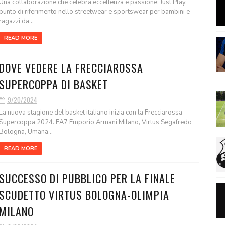
Una collaborazione che celebra eccellenza e passione: Just Play,
punto di riferimento nello streetwear e sportswear per bambini e
ragazzi da...
READ MORE
DOVE VEDERE LA FRECCIAROSSA
SUPERCOPPA DI BASKET
9/20/2024
La nuova stagione del basket italiano inizia con la Frecciarossa
Supercoppa 2024. EA7 Emporio Armani Milano, Virtus Segafredo
Bologna, Umana...
READ MORE
SUCCESSO DI PUBBLICO PER LA FINALE
SCUDETTO VIRTUS BOLOGNA-OLIMPIA
MILANO