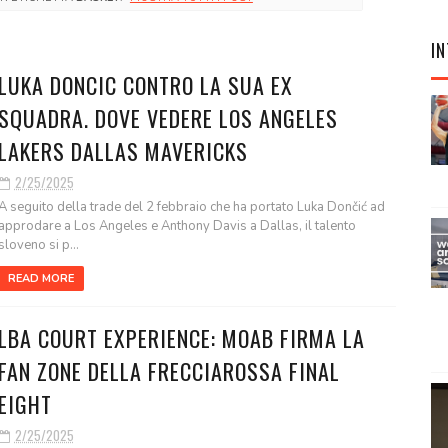
IN
LUKA DONCIC CONTRO LA SUA EX
SQUADRA. DOVE VEDERE LOS ANGELES
LAKERS DALLAS MAVERICKS
2/25/2025
A seguito della trade del 2 febbraio che ha portato Luka Dončić ad
approdare a Los Angeles e Anthony Davis a Dallas, il talento
sloveno si p...
READ MORE
LBA COURT EXPERIENCE: MOAB FIRMA LA
FAN ZONE DELLA FRECCIAROSSA FINAL
EIGHT
2/25/2025