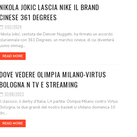
NIKOLA JOKIC LASCIA NIKE IL BRAND
CINESE 361 DEGREES
1/02/2024
Nikola Jokić, cestista dei Denver Nuggets, ha firmato un accordo
pluriennale con 361 Degrees, un marchio cinese, di cui diventerà
uomo immag...
READ MORE
DOVE VEDERE OLIMPIA MILANO-VIRTUS
BOLOGNA N TV E STREAMING
12/08/2023
Il classico, il derby d’Italia, LA partita: Olimpia Milano contro Virtus
Bologna, le due grandi del nostro basket si sfidano domenica 10
dic...
READ MORE