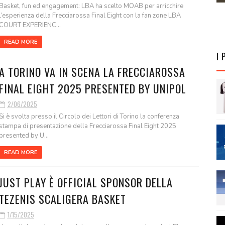
Basket, fun ed engagement: LBA ha scelto MOAB per arricchire
l’esperienza della Frecciarossa Final Eight con la fan zone LBA
COURT EXPERIENC...
READ MORE
I 
A TORINO VA IN SCENA LA FRECCIAROSSA
FINAL EIGHT 2025 PRESENTED BY UNIPOL
2/06/2025
Si è svolta presso il Circolo dei Lettori di Torino la conferenza
stampa di presentazione della Frecciarossa Final Eight 2025
presented by U...
READ MORE
JUST PLAY È OFFICIAL SPONSOR DELLA
TEZENIS SCALIGERA BASKET
1/15/2025