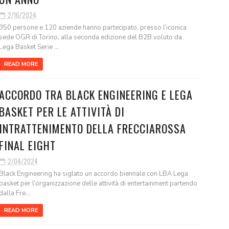
2/16/2024
350 persone e 120 aziende hanno partecipato, presso l’iconica
sede OGR di Torino, alla seconda edizione del B2B voluto da
Lega Basket Serie ...
READ MORE
ACCORDO TRA BLACK ENGINEERING E LEGA
BASKET PER LE ATTIVITÀ DI
INTRATTENIMENTO DELLA FRECCIAROSSA
FINAL EIGHT
2/04/2024
Black Engineering ha siglato un accordo biennale con LBA Lega
basket per l’organizzazione delle attività di entertainment partendo
dalla Fre...
READ MORE