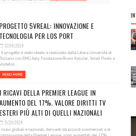
IN
PROGETTO 5VREAL: INNOVAZIONE E
TECNOLOGIA PER LOS PORT
12/04/2024
Il progetto è stato ideato e realizzato dalla Libera Università di
Bolzano con EMG Italy, Fondazione Bruno Kessler, Small Pixels e
Vodafon...
READ MORE
I RICAVI DELLA PREMIER LEAGUE IN
AUMENTO DEL 17%. VALORE DIRITTI TV
ESTERI PIÙ ALTI DI QUELLI NAZIONALI
11/29/2024
I ricavi globali e nazionali, derivanti da accordi commerciali e di
trasmissione della Premier League, sono aumentati del 17%