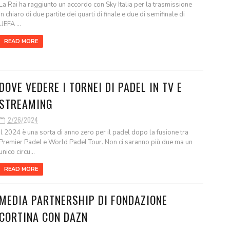
La Rai ha raggiunto un accordo con Sky Italia per la trasmissione
in chiaro di due partite dei quarti di finale e due di semifinale di
UEFA ...
READ MORE
DOVE VEDERE I TORNEI DI PADEL IN TV E
STREAMING
2/26/2024
Il 2024 è una sorta di anno zero per il padel dopo la fusione tra
Premier Padel e World Padel Tour. Non ci saranno più due ma un
unico circu...
READ MORE
MEDIA PARTNERSHIP DI FONDAZIONE
CORTINA CON DAZN