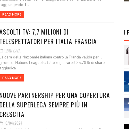
raggiungendo 1...
READ MORE
ASCOLTI TV: 7,7 MILIONI DI
I 
TELESPETTATORI PER ITALIA-FRANCIA
11/18/2024
La gara della Nazionale italiana contro la Francia valida per il
girone di Nations League ha fatto registrare il 35.79% di share
aggiudica...
READ MORE
NUOVE PARTNERSHIP PER UNA COPERTURA
DELLA SUPERLEGA SEMPRE PIÙ IN
CRESCITA
10/04/2024