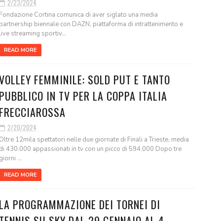
2/23/2024
Fondazione Cortina comunica di aver siglato una media
partnership biennale con DAZN, piattaforma di intrattenimento e
live streaming sportiv...
READ MORE
VOLLEY FEMMINILE: SOLD PUT E TANTO
PUBBLICO IN TV PER LA COPPA ITALIA
FRECCIAROSSA
2/20/2024
Oltre 12mila spettatori nelle due giornate di Finali a Trieste, media
di 430.000 appassionati in tv con un picco di 594.000 Dopo tre
giorni ...
READ MORE
LA PROGRAMMAZIONE DEI TORNEI DI
TENNIS SU SKY DAL 29 GENNAIO AL 4