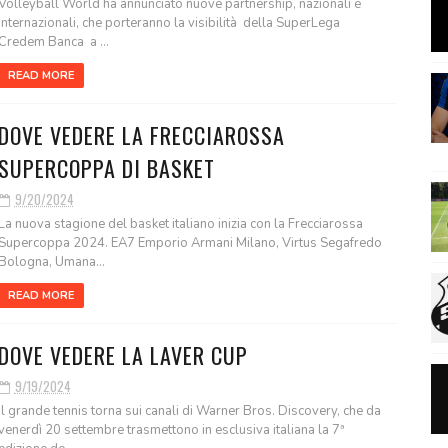
Volleyball World ha annunciato nuove partnership, nazionali e
internazionali, che porteranno la visibilità della SuperLega
Credem Banca a ...
READ MORE
DOVE VEDERE LA FRECCIAROSSA
SUPERCOPPA DI BASKET
9/20/2024
La nuova stagione del basket italiano inizia con la Frecciarossa
Supercoppa 2024. EA7 Emporio Armani Milano, Virtus Segafredo
Bologna, Umana...
READ MORE
DOVE VEDERE LA LAVER CUP
9/19/2024
Il grande tennis torna sui canali di Warner Bros. Discovery, che da
venerdì 20 settembre trasmettono in esclusiva italiana la 7ª