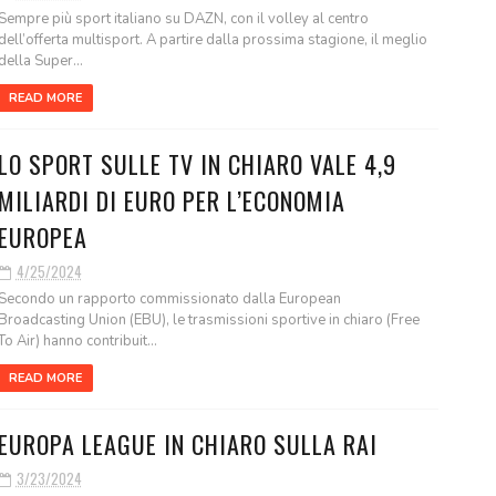
Sempre più sport italiano su DAZN, con il volley al centro
dell’offerta multisport. A partire dalla prossima stagione, il meglio
della Super...
READ MORE
LO SPORT SULLE TV IN CHIARO VALE 4,9
MILIARDI DI EURO PER L’ECONOMIA
EUROPEA
4/25/2024
Secondo un rapporto commissionato dalla European
Broadcasting Union (EBU), le trasmissioni sportive in chiaro (Free
To Air) hanno contribuit...
READ MORE
EUROPA LEAGUE IN CHIARO SULLA RAI
3/23/2024