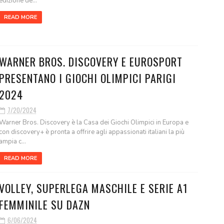
edizione de...
READ MORE
WARNER BROS. DISCOVERY E EUROSPORT
PRESENTANO I GIOCHI OLIMPICI PARIGI
2024
7/20/2024
Warner Bros. Discovery è la Casa dei Giochi Olimpici in Europa e
con discovery+ è pronta a offrire agli appassionati italiani la più
ampia c...
READ MORE
VOLLEY, SUPERLEGA MASCHILE E SERIE A1
FEMMINILE SU DAZN
6/06/2024