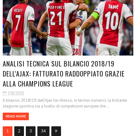
ANALISI TECNICA SUL BILANCIO 2018/19
DELL'AJAX: FATTURATO RADDOPPIATO GRAZIE
ALLA CHAMPIONS LEAGUE
1/10/2020
Il bilancio 2018/19 dell’Ajax ha riflesso, in termini numerici, la brillante
stagione sportiva sia a livello di competizioni europee che ...
READ MORE
1
2
3
34