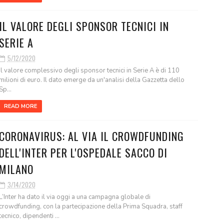
IL VALORE DEGLI SPONSOR TECNICI IN
SERIE A
5/12/2020
Il valore complessivo degli sponsor tecnici in Serie A è di 110
milioni di euro. Il dato emerge da un'analisi della Gazzetta dello
Sp...
READ MORE
CORONAVIRUS: AL VIA IL CROWDFUNDING
DELL'INTER PER L'OSPEDALE SACCO DI
MILANO
3/14/2020
L’Inter ha dato il via oggi a una campagna globale di
crowdfunding, con la partecipazione della Prima Squadra, staff
tecnico, dipendenti ...