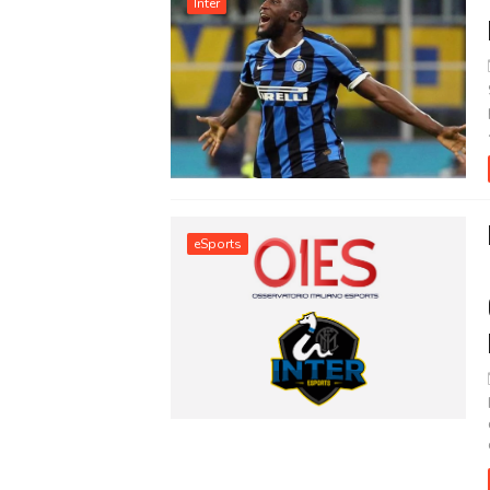
Inter
eSports