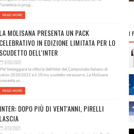
Fiorentina in prog...
READ MORE
LA MOLISANA PRESENTA UN PACK
I 
CELEBRATIVO IN EDIZIONE LIMITATA PER LO
SCUDETTO DELL'INTER
6/05/2021
Per festeggiare la vittoria dell’Inter del Campionato Italiano di
calcio 2020/2021 e il 19.mo scudetto nerazzurro, La Molisana
presenta un ...
READ MORE
INTER: DOPO PIÙ DI VENT'ANNI, PIRELLI
LASCIA
3/12/2021