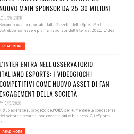
NUOVO MAIN SPONSOR DA 25-30 MILIONI
5/26/2020
Secondo quanto riportato dalla Gazzetta dello Sport, Pirelli
potrebbe non essere più main sponsor dell'Inter dal 2021. L'idea
...
READ MORE
L'INTER ENTRA NELL'OSSERVATORIO
ITALIANO ESPORTS: I VIDEOGIOCHI
COMPETITIVI COME NUOVO ASSET DI FAN
ENGAGEMENT DELLA SOCIETÀ
5/15/2020
Il club aderisce al progetto dell'OIES per aumentare la conoscenza
del settore e creare nuove connessioni di business. Gli eSports
con...
READ MORE