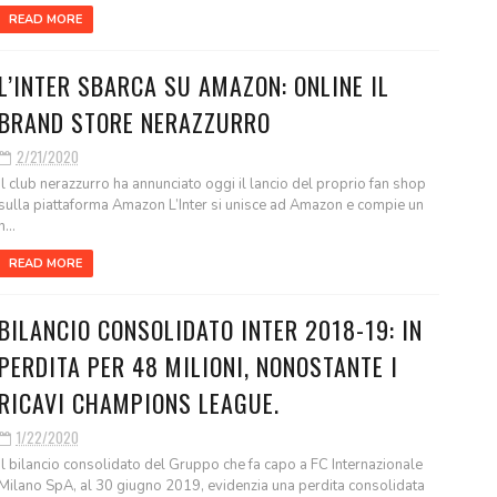
READ MORE
L’INTER SBARCA SU AMAZON: ONLINE IL
BRAND STORE NERAZZURRO
2/21/2020
Il club nerazzurro ha annunciato oggi il lancio del proprio fan shop
sulla piattaforma Amazon L’Inter si unisce ad Amazon e compie un
n...
READ MORE
BILANCIO CONSOLIDATO INTER 2018-19: IN
PERDITA PER 48 MILIONI, NONOSTANTE I
RICAVI CHAMPIONS LEAGUE.
1/22/2020
Il bilancio consolidato del Gruppo che fa capo a FC Internazionale
Milano SpA, al 30 giugno 2019, evidenzia una perdita consolidata