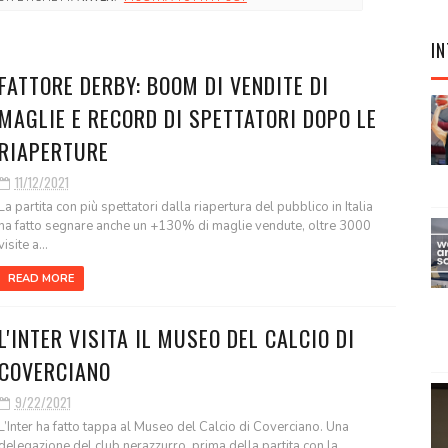
IN
FATTORE DERBY: BOOM DI VENDITE DI
MAGLIE E RECORD DI SPETTATORI DOPO LE
RIAPERTURE
11/12/2021
La partita con più spettatori dalla riapertura del pubblico in Italia
ha fatto segnare anche un +130% di maglie vendute, oltre 3000
visite a...
READ MORE
L'INTER VISITA IL MUSEO DEL CALCIO DI
COVERCIANO
9/22/2021
L’Inter ha fatto tappa al Museo del Calcio di Coverciano. Una
delegazione del club nerazzurro, prima della partita con la