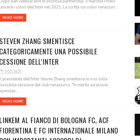
Dopo ben ventisei anni di proficua partnership, il marchio Pirelli
lascerà i colori dell'Inter nel 2021. La scritta sui colori nerazzurr...
READ MORE
STEVEN ZHANG SMENTISCE
CATEGORICAMENTE UNA POSSIBILE
CESSIONE DELL'INTER
1/02/2021
Il presidente dell'Inter Steven Zhang smentisce le voci sulla
possibile cessione del club nerazzurro. "In merito ad alcune
speculaz...
READ MORE
LINKEM AL FIANCO DI BOLOGNA FC, ACF
FIORENTINA E FC INTERNAZIONALE MILANO