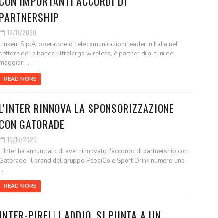
CON IMPORTANTI ACCORDI DI
PARTNERSHIP
12/17/2020
Linkem S.p.A, operatore di telecomunicazioni leader in Italia nel
settore della banda ultralarga wireless, è partner di alcuni dei
maggiori ...
READ MORE
L'INTER RINNOVA LA SPONSORIZZAZIONE
CON GATORADE
10/16/2020
L'Inter ha annunciato di aver rinnovato l'accordo di partnership con
Gatorade. Il brand del gruppo PepsiCo e Sport Drink numero uno
...
READ MORE
INTER-PIRELLI ADDIO. SI PUNTA A UN