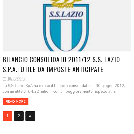
BILANCIO CONSOLIDATO 2011/12 S.S. LAZIO
S.P.A.: UTILE DA IMPOSTE ANTICIPATE
10/22/2012
La S.S. Lazio SpA ha chiuso il bilancio consolidato, al 30 giugno 2012,
con un utile di € 4,22 milioni, con un peggioramento rispetto al ri...
READ MORE
1
2