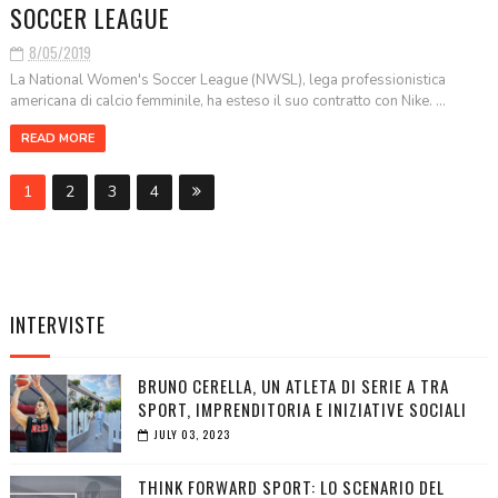
SOCCER LEAGUE
8/05/2019
La National Women's Soccer League (NWSL), lega professionistica
americana di calcio femminile, ha esteso il suo contratto con Nike. ...
READ MORE
1
2
3
4
INTERVISTE
BRUNO CERELLA, UN ATLETA DI SERIE A TRA
SPORT, IMPRENDITORIA E INIZIATIVE SOCIALI
JULY 03, 2023
THINK FORWARD SPORT: LO SCENARIO DEL