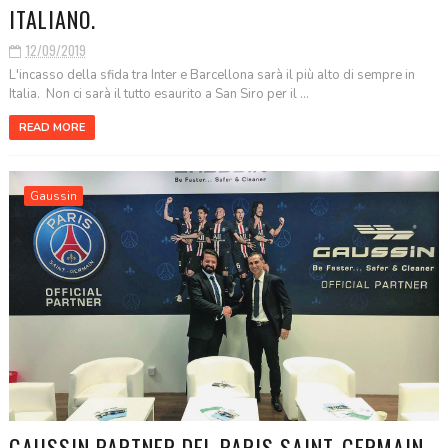
ITALIANO.
12/09/2019
L'incasso della sfida tra Inter e Barcellona sarà il più alto di sempre in
Italia. Non ci sarà il tutto esaurito a San Siro per il ...
READ MORE
Gaussin
GAUSSIN PARTNER DEL PARIS SAINT-GERMAIN