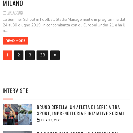
MILANO
6/17/2019
La Summer School in Football Stadia Management è in programma dal
24 al 30 giugno 2019, in concomitanza con gli Europei Under 21 e ha il
p...
READ MORE
1
2
3
38
INTERVISTE
BRUNO CERELLA, UN ATLETA DI SERIE A TRA
SPORT, IMPRENDITORIA E INIZIATIVE SOCIALI
JULY 03, 2023