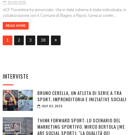
10/09/2019
ACF Fiorentina ha annunciato che in data odierna è stata individuata, in
collaborazione con il Comune di Bagno a Ripoli, l’area ai confin...
READ MORE
1
2
3
38
INTERVISTE
BRUNO CERELLA, UN ATLETA DI SERIE A TRA
SPORT, IMPRENDITORIA E INIZIATIVE SOCIALI
JULY 03, 2023
THINK FORWARD SPORT: LO SCENARIO DEL
MARKETING SPORTIVO. MIRCO BERTOLA (WE
ARE SOCIAL SPORT): "LA QUALITÀ DEI