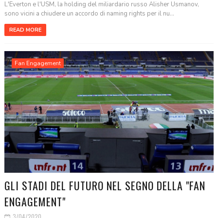
L'Everton e l'USM, la holding del miliardario russo Alisher Usmanov,
sono vicini a chiudere un accordo di naming rights per il nu...
READ MORE
Fan Engagement
GLI STADI DEL FUTURO NEL SEGNO DELLA "FAN
ENGAGEMENT"
3/04/2020