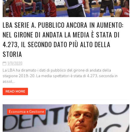
LBA SERIE A. PUBBLICO ANCORA IN AUMENTO:
NEL GIRONE DI ANDATA LA MEDIA È STATA DI
4.273, IL SECONDO DATO PIÙ ALTO DELLA
STORIA
1/11/2020
La LBA ha diramato i dati di pubblico del girone di andata della
stagione 2019-20. La media spettatori è stata di 4.273, seconda in
assol...
READ MORE
Economia e Gestione