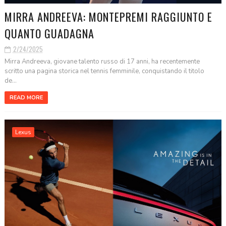
MIRRA ANDREEVA: MONTEPREMI RAGGIUNTO E
QUANTO GUADAGNA
2/24/2025
Mirra Andreeva, giovane talento russo di 17 anni, ha recentemente
scritto una pagina storica nel tennis femminile, conquistando il titolo
de...
READ MORE
Lexus