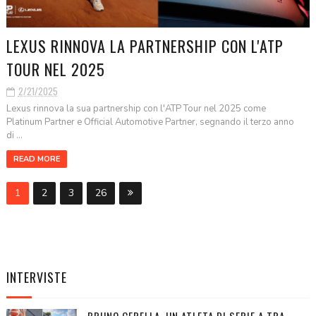
LEXUS RINNOVA LA PARTNERSHIP CON L'ATP
TOUR NEL 2025
2/21/2025
Lexus rinnova la sua partnership con l'ATP Tour nel 2025 come
Platinum Partner e Official Automotive Partner, segnando il terzo anno
di ...
READ MORE
1
2
3
26
INTERVISTE