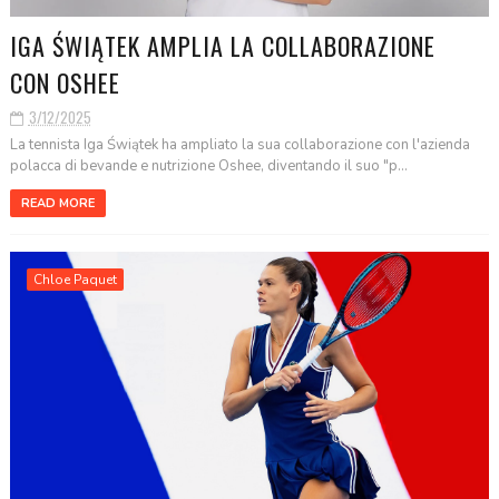
IGA ŚWIĄTEK AMPLIA LA COLLABORAZIONE
CON OSHEE
3/12/2025
La tennista Iga Świątek ha ampliato la sua collaborazione con l'azienda
polacca di bevande e nutrizione Oshee, diventando il suo "p...
READ MORE
Chloe Paquet