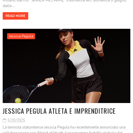
Roland Garros “SINNER-ALCARAZ” trasmessa ieri, domenica 8 giugno,
dalle ...
READ MORE
Jessica Pegula
JESSICA PEGULA ATLETA E IMPRENDITRICE
5/20/2025
La tennista statunitense Jessica Pegula ha recentemente annunciato una