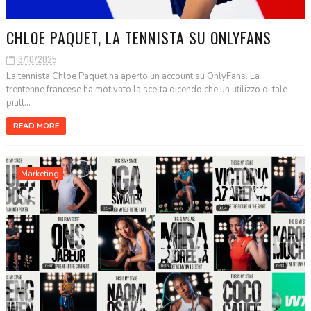
CHLOE PAQUET, LA TENNISTA SU ONLYFANS
3/10/2025
La tennista Chloe Paquet ha aperto un account su OnlyFans. La
trentenne francese ha motivato la scelta dicendo che un utilizzo di tale
piatt...
READ MORE
Marketing