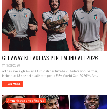
GLI AWAY KIT ADIDAS PER I MONDIALI 2026
3/21/2026
adidas svela gli Away Kit ufficiali per tutte le 25 federazioni partner,
incluse le 13 nazioni qualificate per la FIFA World Cup 2026™. Atti...
READ MORE
Amministrazione e Finanza