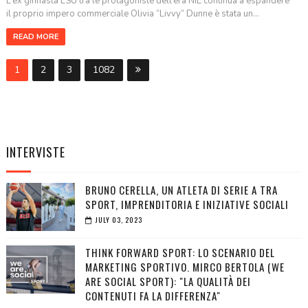
L’ex ginnasta LSU tra le protagoniste dell’era NIL continua a espandere
il proprio impero commerciale Olivia “Livvy” Dunne è stata un...
READ MORE
1
2
3
1082
INTERVISTE
BRUNO CERELLA, UN ATLETA DI SERIE A TRA
SPORT, IMPRENDITORIA E INIZIATIVE SOCIALI
JULY 03, 2023
THINK FORWARD SPORT: LO SCENARIO DEL
MARKETING SPORTIVO. MIRCO BERTOLA (WE
ARE SOCIAL SPORT): "LA QUALITÀ DEI
CONTENUTI FA LA DIFFERENZA"