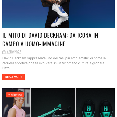
IL MITO DI DAVID BECKHAM: DA ICONA IN
CAMPO A UOMO-IMMAGINE
4/10/2026
David Beckham rappresenta uno dei casi più emblematici di come la
carriera sportiva possa evolversi in un fenomeno culturale globale .
Nato ...
READ MORE
Marketing