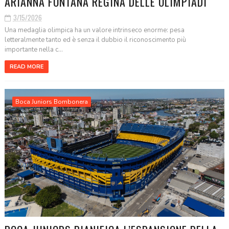
ARIANNA FONTANA REGINA DELLE OLIMPIADI
3/15/2026
Una medaglia olimpica ha un valore intrinseco enorme: pesa
letteralmente tanto ed è senza il dubbio il riconoscimento più
importante nella c...
READ MORE
Boca Juniors Bombonera