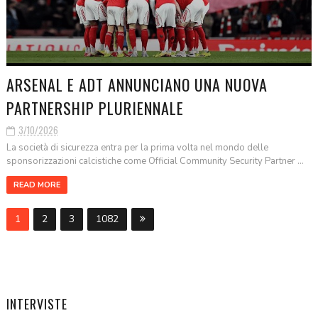
ARSENAL E ADT ANNUNCIANO UNA NUOVA
PARTNERSHIP PLURIENNALE
3/10/2026
La società di sicurezza entra per la prima volta nel mondo delle
sponsorizzazioni calcistiche come Official Community Security Partner ...
READ MORE
1
2
3
1082
INTERVISTE