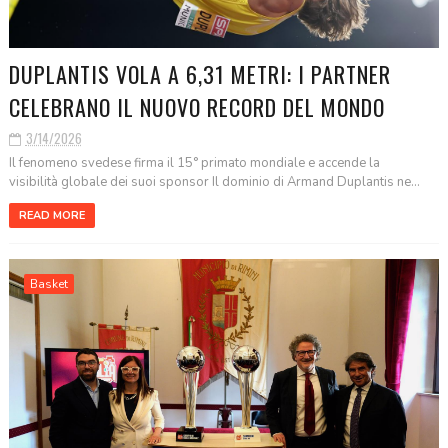
DUPLANTIS VOLA A 6,31 METRI: I PARTNER
CELEBRANO IL NUOVO RECORD DEL MONDO
3/14/2026
Il fenomeno svedese firma il 15° primato mondiale e accende la
visibilità globale dei suoi sponsor Il dominio di Armand Duplantis ne...
READ MORE
Basket