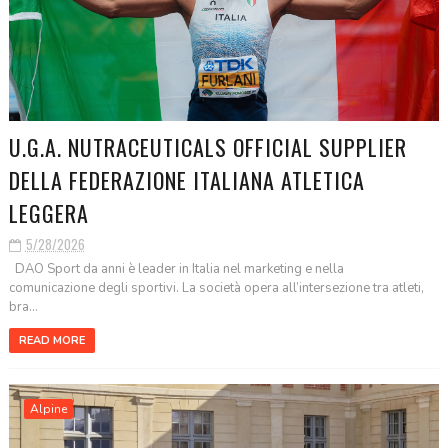
U.G.A. NUTRACEUTICALS OFFICIAL SUPPLIER
DELLA FEDERAZIONE ITALIANA ATLETICA
LEGGERA
5/28/2026
DAO Sport da anni è leader in Italia nel marketing e nella
comunicazione degli sportivi. La società opera all’intersezione tra atleti,
bra...
READ MORE
Alpine