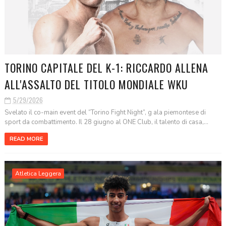
TORINO CAPITALE DEL K-1: RICCARDO ALLENA
ALL'ASSALTO DEL TITOLO MONDIALE WKU
5/29/2026
Svelato il co-main event del “Torino Fight Night”, g ala piemontese di
sport da combattimento. Il 28 giugno al ONE Club, il talento di casa,...
READ MORE
Atletica Leggera