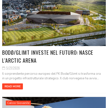
BODØ/GLIMT INVESTE NEL FUTURO: NASCE
L’ARCTIC ARENA
5/21/2026
Il sorprendente percorso europeo del FK Bodø/Glimt si trasforma ora
in un progetto infrastrutturale strategico. Il club norvegese ha avvia...
READ MORE
Calcio Giovanile