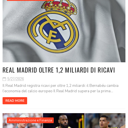
REAL MADRID OLTRE 1,2 MILIARDI DI RICAVI
5/27/2026
Il Real Madrid registra ricavi per oltre 1,2 miliardi: il Bernabéu cambia
l’economia del calcio europeo Il Real Madrid supera per la prima...
READ MORE
Amministrazione e Finanza