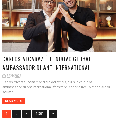
CARLOS ALCARAZ È IL NUOVO GLOBAL
AMBASSADOR DI ANT INTERNATIONAL
5/21/2026
Carlos Alcaraz, icona mondiale del tennis, è il nuovo global
ambassador di Ant International, fornitore leader a livello mondiale di
soluzio...
READ MORE
1
2
3
1081