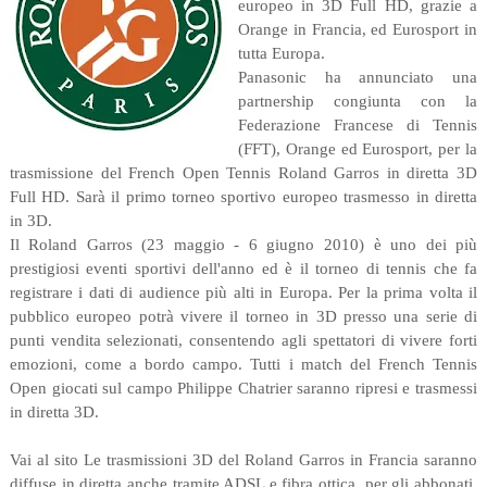
europeo in 3D Full HD, grazie a
Orange in Francia, ed Eurosport in
tutta Europa.
Panasonic ha annunciato una
partnership congiunta con la
Federazione Francese di Tennis
(FFT), Orange ed Eurosport, per la
trasmissione del French Open Tennis Roland Garros in diretta 3D
Full HD. Sarà il primo torneo sportivo europeo trasmesso in diretta
in 3D.
Il Roland Garros (23 maggio - 6 giugno 2010) è uno dei più
prestigiosi eventi sportivi dell'anno ed è il torneo di tennis che fa
registrare i dati di audience più alti in Europa. Per la prima volta il
pubblico europeo potrà vivere il torneo in 3D presso una serie di
punti vendita selezionati, consentendo agli spettatori di vivere forti
emozioni, come a bordo campo. Tutti i match del French Tennis
Open giocati sul campo Philippe Chatrier saranno ripresi e trasmessi
in diretta 3D.
Vai al sito Le trasmissioni 3D del Roland Garros in Francia saranno
diffuse in diretta anche tramite ADSL e fibra ottica, per gli abbonati,