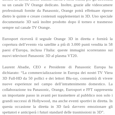
su un canale TV Orange dedicato. Inoltre, grazie alle videocamere
professionali fornite da Panasonic, Orange potrà effettuare riprese
dietro le quinte e creare contenuti supplementari in 3D. Uno speciale
documentario 3D sarà inoltre prodotto dopo il torneo e trasmesso
sempre sul canale TV Orange.
Eurosport riceverà il segnale Orange 3D in diretta e fornirà la
copertura dell’evento via satellite a più di 3.000 punti vendita in 58
paesi d’Europa, inclusa l’Italia: queste immagini scorreranno sui
nuovi televisori Panasonic 3D al plasma VT20.
Laurent Abadie, CEO e Presidente di Panasonic Europa ha
dichiarato: “La commercializzazione in Europa dei nostri TV Viera
3D Full-HD da 50 pollici e dei lettori Blu-ray, consentirà di vivere
nuove esperienze nel campo dell’intrattenimento domestico. La
collaborazione tra Panasonic, Orange, Eurosport e FFT rappresenta
un importante passo in avanti per trasmettere al pubblico non solo i
grandi successi di Hollywood, ma anche eventi sportivi in diretta. In
questa occasione la diretta in 3D farà davvero emozionare gli
spettatori e anticiperà i futuri standard delle trasmissioni in 3D”.