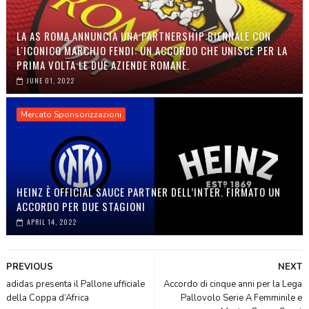
LA AS ROMA ANNUNCIA UNA PARTNERSHIP BIENNALE CON
L'ICONICO MARCHIO FENDI: UN ACCORDO CHE UNISCE PER LA
PRIMA VOLTA LE DUE AZIENDE ROMANE.
JUNE 01, 2022
Mercato Sponsorizzazioni
HEINZ È OFFICIAL SAUCE PARTNER DELL’INTER. FIRMATO UN
ACCORDO PER DUE STAGIONI
APRIL 14, 2022
PREVIOUS
NEXT
adidas presenta il Pallone ufficiale
Accordo di cinque anni per la Lega
della Coppa d’Africa
Pallovolo Serie A Femminile e