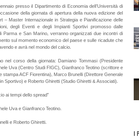
ennaio presso il Dipartimento di Economia dell’Università di
ccasione della giornata di apertura della nuova edizione del
t – Master Internazionale in Strategia e Pianificazione delle
oni, degli Eventi e degli Impianti Sportivi promosso dalle
di Parma e San Marino, verranno organizzati due incontri di
ento sul momento economico del paese e sulle ricadute che
avendo e avrà nel mondo del calcio.
nno nel corso della giornata: Damiano Tommasi (Presidente
chele Uva (Centro Studi FIGC), Gianfranco Teotino (scrittore e
e stampa ACF Fiorentina), Marco Brunelli (Direttore Generale
 Sportivo) e Roberto Ghiretti (Studio Ghiretti & Associati).
cio ai tempi dello spread”
ichele Uva e Gianfranco Teotino.
elli e Roberto Ghiretti.
I 