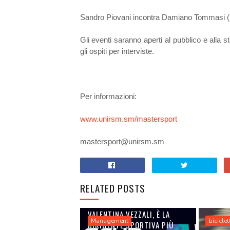
Sandro Piovani incontra Damiano Tommasi (P
Gli eventi saranno aperti al pubblico e alla 
gli ospiti per interviste.
Per informazioni:
www.unirsm.sm/mastersport
mastersport@unirsm.sm
RELATED POSTS
VALENTINA VEZZALI, È LA
Management
biciclet
DIRIGENTE SPORTIVA PIÙ