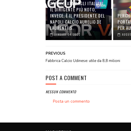
APPREZZATA DAGLI ITALIANI.
IL DIRIGENTE PIÙ NOTO,
INVECE, È IL PRESIDENTE DEL
PERCH
NAPOLI CALCIO AURELIO DE
PORTA
LAURENTIIS.
PER A
JANUARY 04, 2022
AUGUS
PREVIOUS
Fabbrica Calcio Udinese: utile da 8,8 milioni
POST A COMMENT
NESSUN COMMENTO
Posta un commento