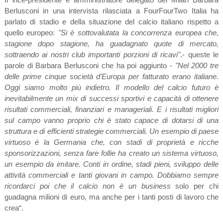
Berlusconi in una intervista rilasciata a FourFourTwo Italia ha
parlato di stadio e della situazione del calcio italiano rispetto a
quello europeo:
"Si è sottovalutata la concorrenza europea che,
stagione dopo stagione, ha guadagnato quote di mercato,
sottraendo ai nostri club importanti porzioni di ricavi"
.- queste le
parole di Barbara Berlusconi che ha poi aggiunto -
"Nel 2000 tre
delle prime cinque società d’Europa per fatturato erano italiane.
Oggi siamo molto più indietro. Il modello del calcio futuro è
inevitabilmente un mix di successi sportivi e capacità di ottenere
risultati commerciali, finanziari e manageriali. E i risultati migliori
sul campo vanno proprio chi è stato capace di dotarsi di una
struttura e di efficienti strategie commerciali. Un esempio di paese
virtuoso è la Germania che, con stadi di proprietà e ricche
sponsorizzazioni, senza fare follie ha creato un sistema virtuoso,
un esempio da imitare. Conti in ordine, stadi pieni, sviluppo delle
attività commerciali e tanti giovani in campo. Dobbiamo sempre
ricordarci poi che il calcio non è un business
solo per chi
guadagna milioni di euro, ma anche per i tanti posti di lavoro che
crea“.