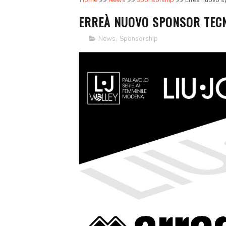
Home
News
Sponsorship
Erreà nuovo s
ERREÀ NUOVO SPONSOR TECNI
News
,
Sponsorship