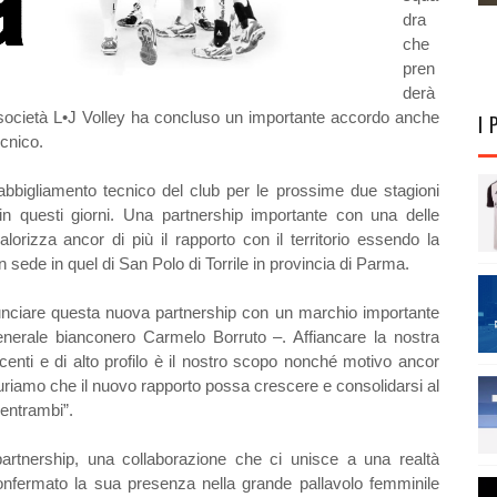
dra
che
pren
derà
società L•J Volley ha concluso un importante accordo anche
I 
ecnico.
ell’abbigliamento tecnico del club per le prossime due stagioni
 in questi giorni. Una partnership importante con una delle
alorizza ancor di più il rapporto con il territorio essendo la
sede in quel di San Polo di Torrile in provincia di Parma.
nunciare questa nuova partnership con un marchio importante
nerale bianconero Carmelo Borruto –. Affiancare la nostra
centi e di alto profilo è il nostro scopo nonché motivo ancor
uriamo che il nuovo rapporto possa crescere e consolidarsi al
 entrambi”.
artnership, una collaborazione che ci unisce a una realtà
fermato la sua presenza nella grande pallavolo femminile