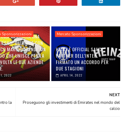
o Sponsorizzazioni
Mercato Sponsorizzazioni
 ROMA ANNUNCIA UNA
ERSHIP BIENNALE CON
ICO MARCHIO FENDI: UN
HEINZ È OFFICIAL SAUCE
DO CHE UNISCE PER LA
PARTNER DELL’INTER.
VOLTA LE DUE AZIENDE
FIRMATO UN ACCORDO PER
E.
DUE STAGIONI
01, 2022
APRIL 14, 2022
NEXT
ntro la
Proseguono gli investimenti di Emirates nel mondo del
calcio