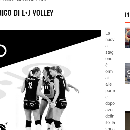
ponsor tecnico di L•J Volley
CO DI L•J VOLLEY
IN
La
nuov
a
stagi
one
è
orm
ai
alle
porte
e
dopo
aver
defin
ito la
squa