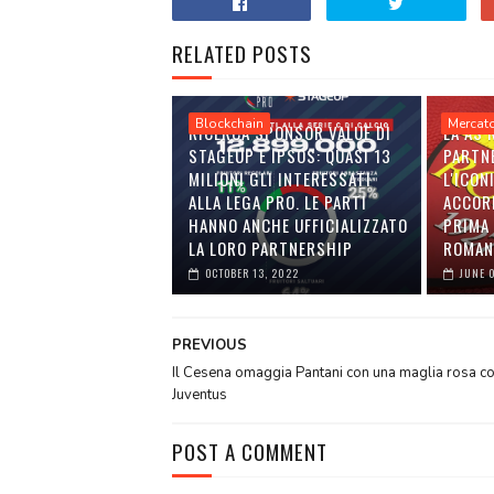
RELATED POSTS
Blockchain
Mercat
RICERCA SPONSOR VALUE DI
LA AS
STAGEUP E IPSOS: QUASI 13
PARTN
MILIONI GLI INTERESSATI
L'ICON
ALLA LEGA PRO. LE PARTI
ACCOR
HANNO ANCHE UFFICIALIZZATO
PRIMA 
LA LORO PARTNERSHIP
ROMAN
OCTOBER 13, 2022
JUNE 
PREVIOUS
Il Cesena omaggia Pantani con una maglia rosa co
Juventus
POST A COMMENT