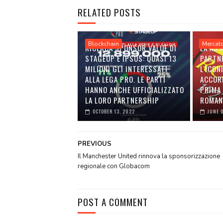
RELATED POSTS
Blockchain
Mercat
RICERCA SPONSOR VALUE DI
LA AS
STAGEUP E IPSOS: QUASI 13
PARTN
MILIONI GLI INTERESSATI
L'ICON
ALLA LEGA PRO. LE PARTI
ACCOR
HANNO ANCHE UFFICIALIZZATO
PRIMA 
LA LORO PARTNERSHIP
ROMAN
OCTOBER 13, 2022
JUNE 
PREVIOUS
Il Manchester United rinnova la sponsorizzazione
regionale con Globacom
POST A COMMENT