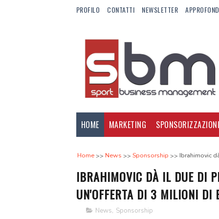
PROFILO
CONTATTI
NEWSLETTER
APPROFOND
HOME
MARKETING
SPONSORIZZAZION
Home
News
Sponsorship
Ibrahimovic dà 
IBRAHIMOVIC DÀ IL DUE DI P
UN'OFFERTA DI 3 MILIONI DI 
News
,
Sponsorship