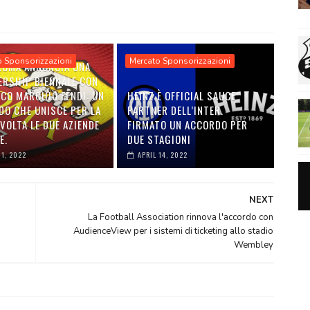
o Sponsorizzazioni
Mercato Sponsorizzazioni
 ROMA ANNUNCIA UNA
ERSHIP BIENNALE CON
ICO MARCHIO FENDI: UN
HEINZ È OFFICIAL SAUCE
DO CHE UNISCE PER LA
PARTNER DELL’INTER.
VOLTA LE DUE AZIENDE
FIRMATO UN ACCORDO PER
E.
DUE STAGIONI
01, 2022
APRIL 14, 2022
NEXT
La Football Association rinnova l'accordo con
AudienceView per i sistemi di ticketing allo stadio
Wembley