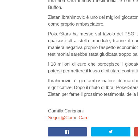
Ibra non sarà il nuovo testimonial e non se
Buffon.
Zlatan Ibrahimovic è uno dei migliori giocato
come proprio ambasciatore.
PokerStars ha messo sul tavolo del PSG 
qualsiasi altra stella mondiale, tranne il 
maniera negativa proprio l'aspetto economico:
testimonial sarebbe stata giudicata troppo 
I 18 milioni di euro che percepisce il gioca
potersi permettere il lusso di rifiutare contra
Ibrahimovic è già ambasciatore di marc
significative. Dopo il rifiuto di Ibra, PokerSta
Zlatan per farne il prossimo testimonial del
Camilla Carignani
Segui @Cami_Cari