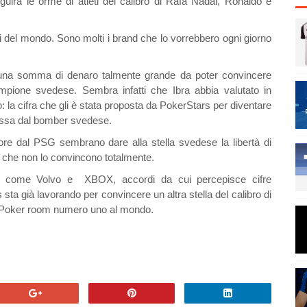
guirà le orme di atleti del calibro di Rafa Nadal, Ronaldo e
ri del mondo. Sono molti i brand che lo vorrebbero ogni giorno
una somma di denaro talmente grande da poter convincere
campione svedese. Sembra infatti che Ibra abbia valutato in
 la cifra che gli è stata proposta da PokerStars per diventare
bassa dal bomber svedese.
tore dal PSG sembrano dare alla stella svedese la libertà di
tti che non lo convincono totalmente.
hi come Volvo e XBOX, accordi da cui percepisce cifre
rs sta già lavorando per convincere un altra stella del calibro di
la Poker room numero uno al mondo.