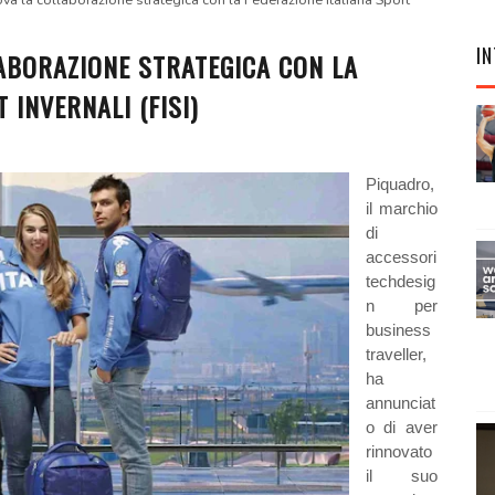
va la collaborazione strategica con la Federazione Italiana Sport
IN
ABORAZIONE STRATEGICA CON LA
 INVERNALI (FISI)
Piquadro,
il marchio
di
accessori
techdesig
n per
business
traveller,
ha
annunciat
o di aver
rinnovato
il suo