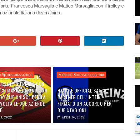
ris, Francesca Marsaglia e Matteo Marsaglia con il trolley e
nazionale Italiana di sci alpino.
o Sponsorizzazioni
Mercato Sponsorizzazioni
 ROMA ANNUNCIA UNA
ERSHIP BIENNALE CON
ICO MARCHIO FENDI: UN
HEINZ È OFFICIAL SAUCE
DO CHE UNISCE PER LA
PARTNER DELL’INTER.
VOLTA LE DUE AZIENDE
FIRMATO UN ACCORDO PER
E.
DUE STAGIONI
01, 2022
APRIL 14, 2022