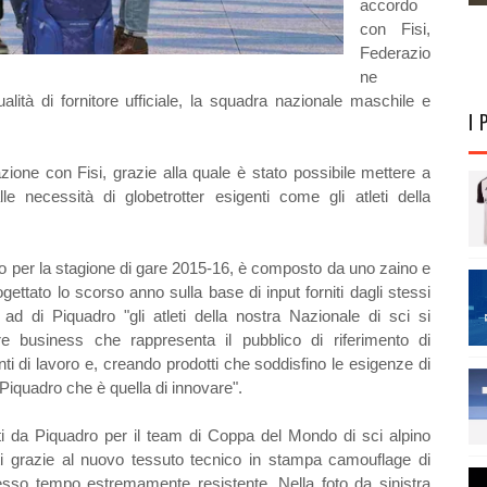
accordo
con Fisi,
Federazio
ne
qualità di fornitore ufficiale, la squadra nazionale maschile e
I 
razione con Fisi, grazie alla quale è stato possibile mettere a
lle necessità di globetrotter esigenti come gli atleti della
ro per la stagione di gare 2015-16, è composto da uno zaino e
gettato lo scorso anno sulla base di input forniti dagli stessi
ad di Piquadro "gli atleti della nostra Nazionale di sci si
ore business che rappresenta il pubblico di riferimento di
ti di lavoro e, creando prodotti che soddisfino le esigenze di
 Piquadro che è quella di innovare".
reati da Piquadro per il team di Coppa del Mondo di sci alpino
i grazie al nuovo tessuto tecnico in stampa camouflage di
tesso tempo estremamente resistente. Nella foto da sinistra