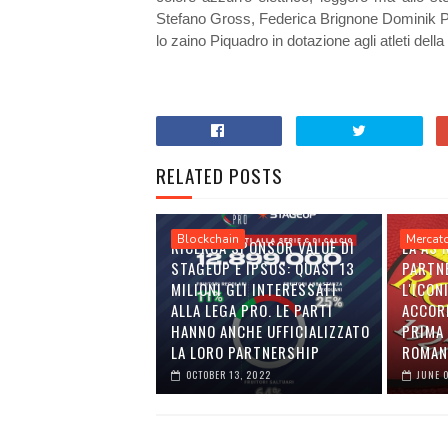
Stefano Gross, Federica Brignone Dominik Pa
lo zaino Piquadro in dotazione agli atleti della 
RELATED POSTS
Blockchain
Mercat
RICERCA SPONSOR VALUE DI
LA AS
STAGEUP E IPSOS: QUASI 13
PARTN
MILIONI GLI INTERESSATI
L'ICON
ALLA LEGA PRO. LE PARTI
ACCOR
HANNO ANCHE UFFICIALIZZATO
PRIMA 
LA LORO PARTNERSHIP
ROMAN
OCTOBER 13, 2022
JUNE 