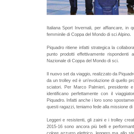
Italiana Sport Invernali, per affiancare, in 
femminile di Coppa del Mondo di sci Alpino.
Piquadro ritiene infatti strategica la collabo
punto prodotti effettivamente rispondenti a
Nazionale di Coppa del Mondo di sci.
Il nuovo set da viaggio, realizzato da Piquad
da un trolley ed è un’evoluzione di quello pro
sciatori. Per Marco Palmieri, presidente e 
identificano perfettamente con il viaggiat
Piquadro. Infatti anche i loro sono spostamen
questi ragazzi, teniamo fede alla missione di
Leggeri e resistenti, gli zaini e i trolley c
2015-16 sono ancora più belli e performant
colore azzurro elettrico, leggero ma allo s