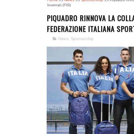
Home
News
Sponsorship
Piquadro rinno
Invernali (FISI)
PIQUADRO RINNOVA LA COLL
FEDERAZIONE ITALIANA SPORT
News
,
Sponsorship