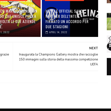
 ROMA ANNUNCIA UNA
ERSHIP BIENNALE CON
ICO MARCHIO FENDI: UN
HEINZ È OFFICIAL SAUCE
DO CHE UNISCE PER LA
PARTNER DELL’INTER.
VOLTA LE DUE AZIENDE
FIRMATO UN ACCORDO PER
E.
DUE STAGIONI
01, 2022
APRIL 14, 2022
NEXT
grazie
Inaugurata la Champions Gallery mostra che raccoglie
150 immagini sulla storia della massima competizione
UEFA