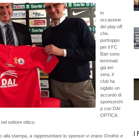
In
occasione
dei play-off
che,
purtroppo
per il FC
Bari sono
terminati
già ieri
sera, il
club ha
siglato un
accordo di
sponsorshi
p con DAI
OPTICA
l settore ottico.
I 
o alla stampa, a rappresentare lo sponsor vi erano Onofrio e