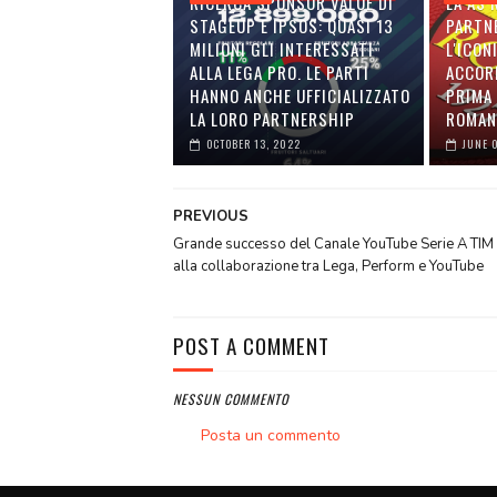
RICERCA SPONSOR VALUE DI
LA AS
STAGEUP E IPSOS: QUASI 13
PARTN
MILIONI GLI INTERESSATI
L'ICON
ALLA LEGA PRO. LE PARTI
ACCOR
HANNO ANCHE UFFICIALIZZATO
PRIMA 
LA LORO PARTNERSHIP
ROMAN
OCTOBER 13, 2022
JUNE 
PREVIOUS
Grande successo del Canale YouTube Serie A TIM 
alla collaborazione tra Lega, Perform e YouTube
POST A COMMENT
NESSUN COMMENTO
Posta un commento