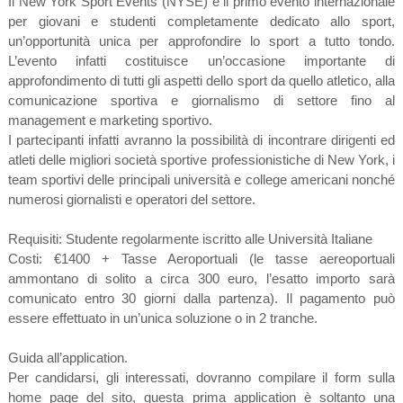
Il New York Sport Events (NYSE) è il primo evento internazionale
per giovani e studenti completamente dedicato allo sport,
un’opportunità unica per approfondire lo sport a tutto tondo.
L’evento infatti costituisce un’occasione importante di
approfondimento di tutti gli aspetti dello sport da quello atletico, alla
comunicazione sportiva e giornalismo di settore fino al
management e marketing sportivo.
I partecipanti infatti avranno la possibilità di incontrare dirigenti ed
atleti delle migliori società sportive professionistiche di New York, i
team sportivi delle principali università e college americani nonché
numerosi giornalisti e operatori del settore.
Requisiti: Studente regolarmente iscritto alle Università Italiane
Costi: €1400 + Tasse Aeroportuali (le tasse aereoportuali
ammontano di solito a circa 300 euro, l’esatto importo sarà
comunicato entro 30 giorni dalla partenza). Il pagamento può
essere effettuato in un’unica soluzione o in 2 tranche.
Guida all’application.
Per candidarsi, gli interessati, dovranno compilare il form sulla
home page del sito, questa prima application è soltanto una