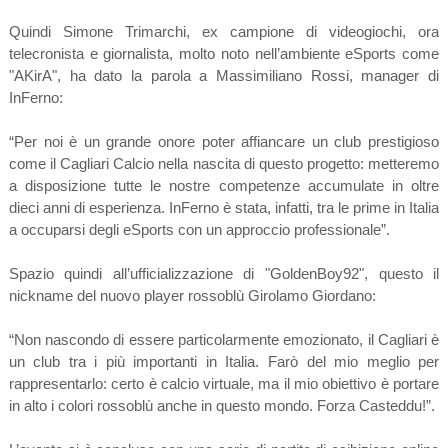
Quindi Simone Trimarchi, ex campione di videogiochi, ora
telecronista e giornalista, molto noto nell’ambiente eSports come
"AKirA", ha dato la parola a Massimiliano Rossi, manager di
InFerno:
“Per noi è un grande onore poter affiancare un club prestigioso
come il Cagliari Calcio nella nascita di questo progetto: metteremo
a disposizione tutte le nostre competenze accumulate in oltre
dieci anni di esperienza. InFerno è stata, infatti, tra le prime in Italia
a occuparsi degli eSports con un approccio professionale”.
Spazio quindi all’ufficializzazione di "GoldenBoy92", questo il
nickname del nuovo player rossoblù Girolamo Giordano:
“Non nascondo di essere particolarmente emozionato, il Cagliari è
un club tra i più importanti in Italia. Farò del mio meglio per
rappresentarlo: certo è calcio virtuale, ma il mio obiettivo è portare
in alto i colori rossoblù anche in questo mondo. Forza Casteddu!”.