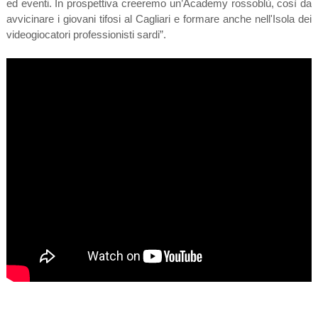
ed eventi. In prospettiva creeremo un’Academy rossoblù, così da
avvicinare i giovani tifosi al Cagliari e formare anche nell'Isola dei
videogiocatori professionisti sardi”.