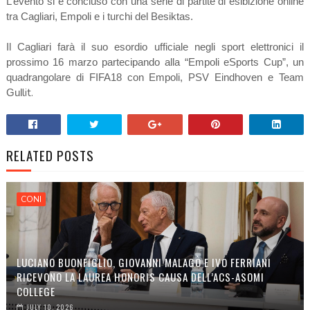
L’evento si è concluso con una serie di partite di esibizione online
tra Cagliari, Empoli e i turchi del Besiktas.
Il Cagliari farà il suo esordio ufficiale negli sport elettronici il
prossimo 16 marzo partecipando alla “Empoli eSports Cup”, un
quadrangolare di FIFA18 con Empoli, PSV Eindhoven e Team
lit.
Gul
RELATED POSTS
CONI
LUCIANO BUONFIGLIO, GIOVANNI MALAGÒ E IVO FERRIANI
RICEVONO LA LAUREA HONORIS CAUSA DELL’ACS-ASOMI
COLLEGE
JULY 10, 2026