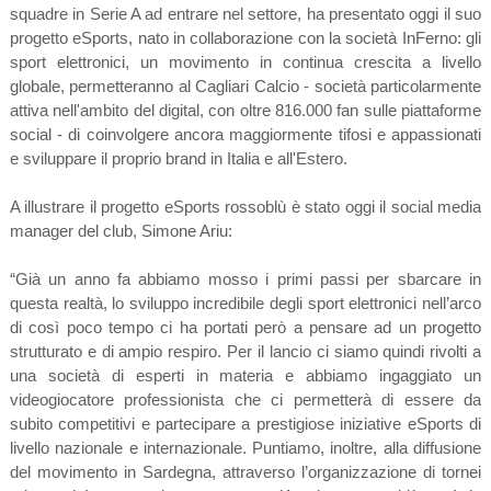
squadre in Serie A ad entrare nel settore, ha presentato oggi il suo
progetto eSports, nato in collaborazione con la società InFerno: gli
sport elettronici, un movimento in continua crescita a livello
globale, permetteranno al Cagliari Calcio - società particolarmente
attiva nell'ambito del digital, con oltre 816.000 fan sulle piattaforme
social - di coinvolgere ancora maggiormente tifosi e appassionati
e sviluppare il proprio brand in Italia e all'Estero.
A illustrare il progetto eSports rossoblù è stato oggi il social media
manager del club, Simone Ariu:
“Già un anno fa abbiamo mosso i primi passi per sbarcare in
questa realtà, lo sviluppo incredibile degli sport elettronici nell’arco
di così poco tempo ci ha portati però a pensare ad un progetto
strutturato e di ampio respiro. Per il lancio ci siamo quindi rivolti a
una società di esperti in materia e abbiamo ingaggiato un
videogiocatore professionista che ci permetterà di essere da
subito competitivi e partecipare a prestigiose iniziative eSports di
livello nazionale e internazionale. Puntiamo, inoltre, alla diffusione
del movimento in Sardegna, attraverso l’organizzazione di tornei