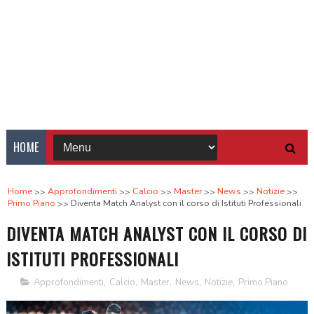
HOME
Home
Approfondimenti
Calcio
Master
News
Notizie
Primo Piano
Diventa Match Analyst con il corso di Istituti Professionali
DIVENTA MATCH ANALYST CON IL CORSO DI
ISTITUTI PROFESSIONALI
Approfondimenti
,
Calcio
,
Master
,
News
,
Notizie
,
Primo Piano