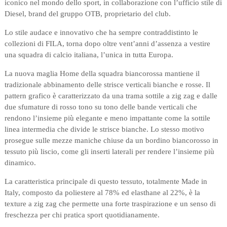
iconico nel mondo dello sport, in collaborazione con l’ufficio stile di
Diesel, brand del gruppo OTB, proprietario del club.
Lo stile audace e innovativo che ha sempre contraddistinto le
collezioni di FILA, torna dopo oltre vent’anni d’assenza a vestire
una squadra di calcio italiana, l’unica in tutta Europa.
La nuova maglia Home della squadra biancorossa mantiene il
tradizionale abbinamento delle strisce verticali bianche e rosse. Il
pattern grafico è caratterizzato da una trama sottile a zig zag e dalle
due sfumature di rosso tono su tono delle bande verticali che
rendono l’insieme più elegante e meno impattante come la sottile
linea intermedia che divide le strisce bianche. Lo stesso motivo
prosegue sulle mezze maniche chiuse da un bordino biancorosso in
tessuto più liscio, come gli inserti laterali per rendere l’insieme più
dinamico.
La caratteristica principale di questo tessuto, totalmente Made in
Italy, composto da poliestere al 78% ed elasthane al 22%, è la
texture a zig zag che permette una forte traspirazione e un senso di
freschezza per chi pratica sport quotidianamente.