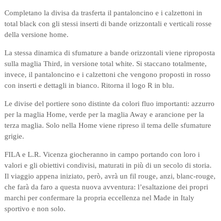
Completano la divisa da trasferta il pantaloncino e i calzettoni in
total black con gli stessi inserti di bande orizzontali e verticali rosse
della versione home.
La stessa dinamica di sfumature a bande orizzontali viene riproposta
sulla maglia Third, in versione total white. Si staccano totalmente,
invece, il pantaloncino e i calzettoni che vengono proposti in rosso
con inserti e dettagli in bianco. Ritorna il logo R in blu.
Le divise del portiere sono distinte da colori fluo importanti: azzurro
per la maglia Home, verde per la maglia Away e arancione per la
terza maglia. Solo nella Home viene ripreso il tema delle sfumature
grigie.
FILA e L.R. Vicenza giocheranno in campo portando con loro i
valori e gli obiettivi condivisi, maturati in più di un secolo di storia.
Il viaggio appena iniziato, però, avrà un fil rouge, anzi, blanc-rouge,
che farà da faro a questa nuova avventura: l’esaltazione dei propri
marchi per confermare la propria eccellenza nel Made in Italy
sportivo e non solo.