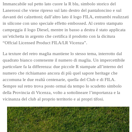
Immancabile sul petto lato cuore la R blu, simbolo storico del
Lanerossi che viene ripreso sul lato destro del pantaloncino e sul
davanti dei calzettoni; dall’altro lato il logo FILA, entrambi realizzati
in silicone con uno speciale effetto embossed. Al centro stampato
campeggia il logo Diesel, mentre in basso a destra è stato applicata
un’etichetta in argento che certifica il prodotto con la dicitura
“Offcial Licensed Product FILA/LR Vicenza”.
La texture del retro maglia mantiene lo stesso tema, interrotto dal
quadrato bianco contenente il numero di maglia. Un impercettibile
particolare fa la differenza: due piccole R stampate all’interno del
numero che richiamano ancora di più quel sapore heritage che
accomuna le due realtà centenarie, quella del Club e di FILA.
Sempre sul retro trova posto ormai da tempo lo scudetto simbolo
della Provincia di Vicenza, volto a sottolineare l’importanza e la
vicinanza del club al proprio territorio e ai propri tifosi.