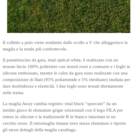
Il colletto a polo viene sostituito dallo scollo a V che alleggerisce la
maglia e la rende più confortevole.
Il pantaloncino da gara, total optical white, è realizzato con un
tessuto liscio 100% poliestere con inserti rossi a contrasto e i loghi in
silicone embossato, mentre le calze da gara sono realizzate con una
composizione di filati (95% poliammide e 5% elesthane) studiata per
dare morbidezza e elasticità. I due loghi sono tessuti direttamente
nella trama.
La maglia Away cambia registro: total black “sporcato” da un
inedito gioco di sfumature grigie orizzontali con il logo FILA per
esteso in silicone e la tradizionale R in bianco intarsiata in un
cerchio rosso. Il retromaglia rimane nero senza sfumature e riporta
gli stessi dettagli della maglia casalinga.