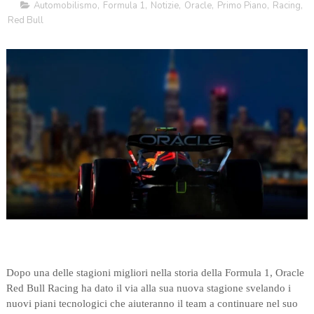
Automobilismo
,
Formula 1
,
Notizie
,
Oracle
,
Primo Piano
,
Racing
,
Red Bull
Dopo una delle stagioni migliori nella storia della Formula 1, Oracle
Red Bull Racing ha dato il via alla sua nuova stagione svelando i
nuovi piani tecnologici che aiuteranno il team a continuare nel suo