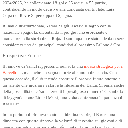
2024/2025, ha collezionato 18 gol e 25 assist in 55 partite,
contribuendo in modo decisivo alla conquista del triplete: Liga,
Copa del Rey e Supercoppa di Spagna.
A livello internazionale, Yamal ha già lasciato il segno con la
nazionale spagnola, diventando il più giovane esordiente e
marcatore nella storia della Roja. Il suo impatto è stato tale da essere
considerato uno dei principali candidati al prossimo Pallone d'Oro.
Prospettive Future
Il rinnovo di Yamal rappresenta non solo una
mossa strategica per il
Barcellona
, ma anche un segnale forte al mondo del calcio. Con
questo accordo, il club intende costruire il proprio futuro attorno a
un talento che incarna i valori e la filosofia del Barça. Si parla anche
della possibilità che Yamal erediti il prestigioso numero 10, simbolo
di leggende come Lionel Messi, una volta confermata la partenza di
Ansu Fati.
In un periodo di rinnovamento e sfide finanziarie, il Barcellona
dimostra con questo rinnovo la volontà di investire sui giovani e di
mantenere salda la propria identità, puntando su un talento che