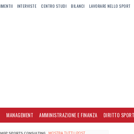
IMENTII
INTERVISTE
CENTRO STUDI
BILANCI
LAVORARE NELLO SPORT
I
MANAGEMENT
AMMINISTRAZIONE E FINANZA
DIRITTO SPORT
A
MGP SPORTS CONSULTING
.
MOSTRA TUTTI I POST