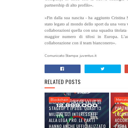
partnership di alto profilo».
«Fin dalla sua nascita - ha aggiunto Cristina
stato legato al mondo dello sport da una vera 
collaborazioni quella con una squadra titolata c
maggior numero di tifosi in Europa. L’ac
collaborazione con il team bianconero».
Comunicato Stampa: juventus.it
RELATED POSTS
Blockchain
Mercat
RICERCA SPONSOR VALUE DI
LA AS
STAGEUP E IPSOS: QUASI 13
PARTN
MILIONI GLI INTERESSATI
L'ICON
ALLA LEGA PRO. LE PARTI
ACCOR
HANNO ANCHE UFFICIALIZZATO
PRIMA 