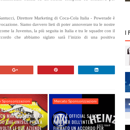
 Santucci, Direttore Marketing di Coca-Cola Italia - Powerade è
vocazione. Siamo davvero lieti di poter annoverare tra le nostre
ome la Juventus, la più seguita in Italia e tra le squadre con il
I 
cordo che abbiamo siglato sarà l’inizio di una positiva
o Sponsorizzazioni
Mercato Sponsorizzazioni
 ROMA ANNUNCIA UNA
ERSHIP BIENNALE CON
ICO MARCHIO FENDI: UN
HEINZ È OFFICIAL SAUCE
DO CHE UNISCE PER LA
PARTNER DELL’INTER.
VOLTA LE DUE AZIENDE
FIRMATO UN ACCORDO PER