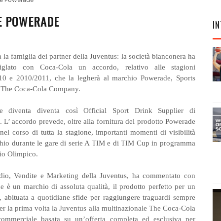
s e Powerade
E POWERADE
IN
a la famiglia dei partner della Juventus: la società bianconera ha
 siglato con Coca-Cola un accordo, relativo alle stagioni
10 e 2010/2011, che la legherà al marchio Powerade, Sports
i The Coca-Cola Company.
e diventa diventa così Official Sport Drink Supplier di
. L’ accordo prevede, oltre alla fornitura del prodotto Powerade
 nel corso di tutta la stagione, importanti momenti di visibilità
hio durante le gare di serie A TIM e di TIM Cup in programma
dio Olimpico.
adio, Vendite e Marketing della Juventus, ha commentato con
 è un marchio di assoluta qualità, il prodotto perfetto per un
abituata a quotidiane sfide per raggiungere traguardi sempre
per la prima volta la Juventus alla multinazionale The Coca-Cola
ommerciale basata su un’offerta completa ed esclusiva per