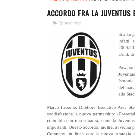
Home
Sponsorship
Accordo fra la Juventu
ACCORDO FRA LA JUVENTUS 
Sponsorship
Si allarg
infatti
2009/20
Drink d
Powerad
Juventus
Isotonic
del marc
allo Sta
Marco Fassone, Direttore Esecutivo Area St
soddisfazione la nuova partnership: «Powerade
connubio con una squadra, come la Juventus, 
importanti. Questo accordo, inoltre, avvicina 
Company, in linea con la nuova strategia c