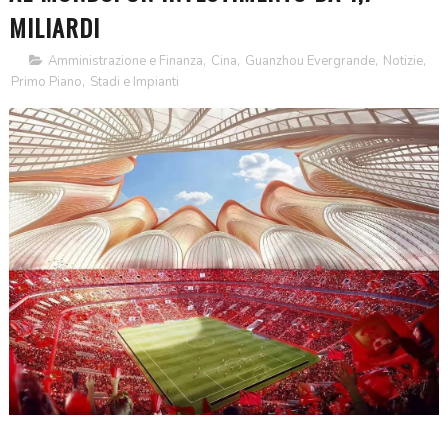
MILIARDI
Amministrazione e Finanza
,
Cina
,
Guanzhou Evergrande
,
Notizie
,
Primo Piano
,
Stadi e Impianti