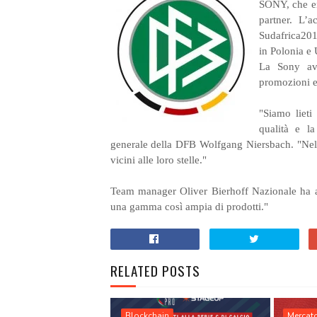
SONY, che en
partner. L’
Sudafrica201
in Polonia e 
La Sony avr
promozioni e 
"Siamo lieti
qualità e la
generale della DFB Wolfgang Niersbach. "Nell'
vicini alle loro stelle."
Team manager Oliver Bierhoff Nazionale ha ag
una gamma così ampia di prodotti."
RELATED POSTS
Blockchain
Mercat