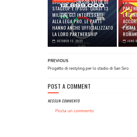
RICERCA SPONSOR VALUE DI
LA AS
STAGEUP E IPSOS: QUASI 13
PARTN
MILIONI GLI INTERESSATI
L'ICON
ALLA LEGA PRO. LE PARTI
ACCOR
HANNO ANCHE UFFICIALIZZATO
PRIMA 
LA LORO PARTNERSHIP
ROMAN
OCTOBER 13, 2022
JUNE 
PREVIOUS
Progetto di restyling per lo stadio di San Siro
POST A COMMENT
NESSUN COMMENTO
Posta un commento