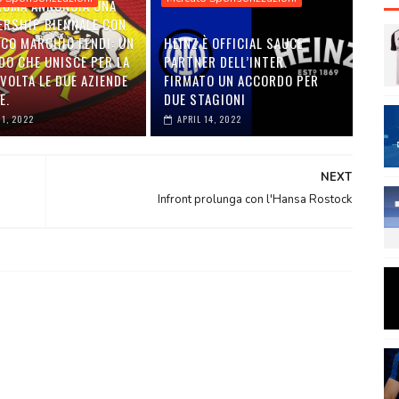
 ROMA ANNUNCIA UNA
ERSHIP BIENNALE CON
ICO MARCHIO FENDI: UN
HEINZ È OFFICIAL SAUCE
DO CHE UNISCE PER LA
PARTNER DELL’INTER.
VOLTA LE DUE AZIENDE
FIRMATO UN ACCORDO PER
E.
DUE STAGIONI
01, 2022
APRIL 14, 2022
NEXT
Infront prolunga con l'Hansa Rostock