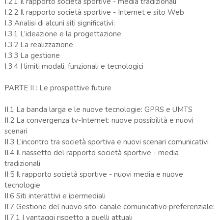
I.2.1 Il rapporto società sportive - media tradizionali
I.2.2 Il rapporto società sportive - Internet e sito Web
I.3 Analisi di alcuni siti significativi:
I.3.1 L’ideazione e la progettazione
I.3.2 La realizzazione
I.3.3 La gestione
I.3.4 I limiti modali, funzionali e tecnologici
PARTE II : Le prospettive future
II.1 La banda larga e le nuove tecnologie: GPRS e UMTS
II.2 La convergenza tv-Internet: nuove possibilità e nuovi
scenari
II.3 L’incontro tra società sportiva e nuovi scenari comunicativi
II.4 Il riassetto del rapporto società sportive - media
tradizionali
II.5 Il rapporto società sportive - nuovi media e nuove
tecnologie
II.6 Siti interattivi e ipermediali
II.7 Gestione del nuovo sito, canale comunicativo preferenziale:
II.7.1 I vantaggi rispetto a quelli attuali