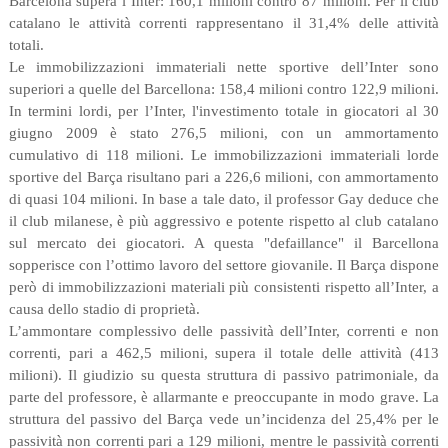
Barcelona supera l’Inter: 160,1 milioni contro 87 milioni. Per il club
catalano le attività correnti rappresentano il 31,4% delle attività
totali.
Le immobilizzazioni immateriali nette sportive dell’Inter sono
superiori a quelle del Barcellona: 158,4 milioni contro 122,9 milioni.
In termini lordi, per l’Inter, l'investimento totale in giocatori al 30
giugno 2009 è stato 276,5 milioni, con un ammortamento
cumulativo di 118 milioni. Le immobilizzazioni immateriali lorde
sportive del Barça risultano pari a 226,6 milioni, con ammortamento
di quasi 104 milioni. In base a tale dato, il professor Gay deduce che
il club milanese, è più aggressivo e potente rispetto al club catalano
sul mercato dei giocatori. A questa "defaillance" il Barcellona
sopperisce con l’ottimo lavoro del settore giovanile. Il Barça dispone
però di immobilizzazioni materiali più consistenti rispetto all’Inter, a
causa dello stadio di proprietà.
L’ammontare complessivo delle passività dell’Inter, correnti e non
correnti, pari a 462,5 milioni, supera il totale delle attività (413
milioni). Il giudizio su questa struttura di passivo patrimoniale, da
parte del professore, è allarmante e preoccupante in modo grave. La
struttura del passivo del Barça vede un’incidenza del 25,4% per le
passività non correnti pari a 129 milioni, mentre le passività correnti