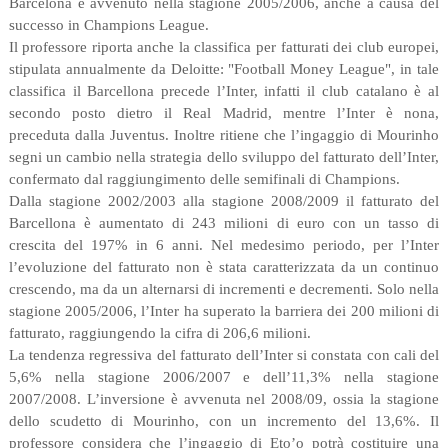
Barcelona è avvenuto nella stagione 2005/2006, anche a causa del
successo in Champions League.
Il professore riporta anche la classifica per fatturati dei club europei,
stipulata annualmente da Deloitte: "Football Money League", in tale
classifica il Barcellona precede l’Inter, infatti il club catalano è al
secondo posto dietro il Real Madrid, mentre l’Inter è nona,
preceduta dalla Juventus. Inoltre ritiene che l’ingaggio di Mourinho
segni un cambio nella strategia dello sviluppo del fatturato dell’Inter,
confermato dal raggiungimento delle semifinali di Champions.
Dalla stagione 2002/2003 alla stagione 2008/2009 il fatturato del
Barcellona è aumentato di 243 milioni di euro con un tasso di
crescita del 197% in 6 anni. Nel medesimo periodo, per l’Inter
l’evoluzione del fatturato non è stata caratterizzata da un continuo
crescendo, ma da un alternarsi di incrementi e decrementi. Solo nella
stagione 2005/2006, l’Inter ha superato la barriera dei 200 milioni di
fatturato, raggiungendo la cifra di 206,6 milioni.
La tendenza regressiva del fatturato dell’Inter si constata con cali del
5,6% nella stagione 2006/2007 e dell’11,3% nella stagione
2007/2008. L’inversione è avvenuta nel 2008/09, ossia la stagione
dello scudetto di Mourinho, con un incremento del 13,6%. Il
professore considera che l’ingaggio di Eto’o potrà costituire una