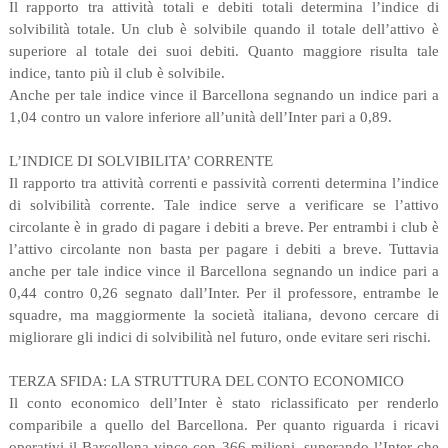
Il rapporto tra attività totali e debiti totali determina l’indice di
solvibilità totale. Un club è solvibile quando il totale dell’attivo è
superiore al totale dei suoi debiti. Quanto maggiore risulta tale
indice, tanto più il club è solvibile.
Anche per tale indice vince il Barcellona segnando un indice pari a
1,04 contro un valore inferiore all’unità dell’Inter pari a 0,89.
L’INDICE DI SOLVIBILITA’ CORRENTE
Il rapporto tra attività correnti e passività correnti determina l’indice
di solvibilità corrente. Tale indice serve a verificare se l’attivo
circolante è in grado di pagare i debiti a breve. Per entrambi i club è
l’attivo circolante non basta per pagare i debiti a breve. Tuttavia
anche per tale indice vince il Barcellona segnando un indice pari a
0,44 contro 0,26 segnato dall’Inter. Per il professore, entrambe le
squadre, ma maggiormente la società italiana, devono cercare di
migliorare gli indici di solvibilità nel futuro, onde evitare seri rischi.
TERZA SFIDA: LA STRUTTURA DEL CONTO ECONOMICO
Il conto economico dell’Inter è stato riclassificato per renderlo
comparibile a quello del Barcellona. Per quanto riguarda i ricavi
operativi il Barcellona vince con 366 milioni, superando l’Inter che