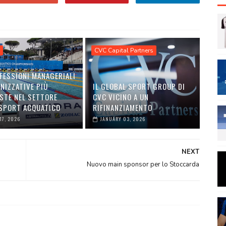
CVC Capital Partners
FESSIONI MANAGERIALI
NIZZATIVE PIÙ
IL GLOBAL SPORT GROUP DI
ESTE NEL SETTORE
CVC VICINO A UN
 SPORT ACQUATICO
RIFINANZIAMENTO
17, 2026
JANUARY 03, 2026
NEXT
Nuovo main sponsor per lo Stoccarda