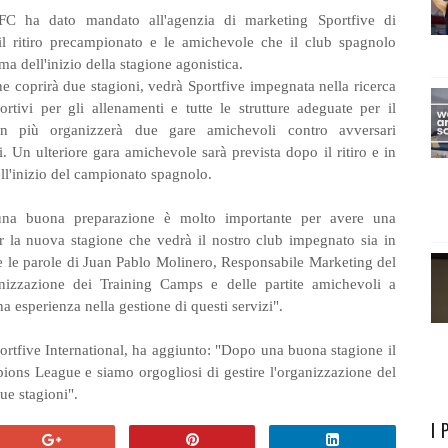
 FC ha dato mandato all'agenzia di marketing Sportfive di
il ritiro precampionato e le amichevole che il club spagnolo
ima dell'inizio della stagione agonistica.
e coprirà due stagioni, vedrà Sportfive impegnata nella ricerca
ortivi per gli allenamenti e tutte le strutture adeguate per il
in più organizzerà due gare amichevoli contro avversari
i. Un ulteriore gara amichevole sarà prevista dopo il ritiro e in
ll'inizio del campionato spagnolo.
 una buona preparazione è molto importante per avere una
 la nuova stagione che vedrà il nostro club impegnato sia in
le parole di Juan Pablo Molinero, Responsabile Marketing del
anizzazione dei Training Camps e delle partite amichevoli a
 esperienza nella gestione di questi servizi".
rtfive International, ha aggiunto: "Dopo una buona stagione il
ions League e siamo orgogliosi di gestire l'organizzazione del
ue stagioni".
I 