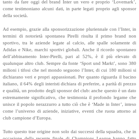
tanto da fare oggi del brand Inter un vero e proprio ‘Lovemark’,
come testimoniano alcuni dati, in parte legati proprio agli sponsor
della società.
Ad esempio, grazie alla sponsorizzazione pluriennale con l’Inter, in
termini di notorietà spontanea Pirelli risulta il primo brand non
sportivo, tra le aziende legate al calcio, alle spalle solamente di
Adidas e Nike, marchi sportivi globali. Anche il ricordo spontaneo
dell’abbinamento Inter-Pirelli, pari al 52%, è il più elevato di
qualunque altro club. Sempre da fonte ‘Sport und Markt’, sono 380
milioni i tifosi che nel mondo seguono l’Inter, di cui 180 milioni si
dichiarano veri e propri appassionati. Per quanto riguarda il bacino
italiano, il 64% degli interisti dichiara di preferire, a parità di prezzo
e qualità, un prodotto degli sponsor del club: anche questo è un dato
estremamente significativo, che testimonia il profondo legame che
unisce il popolo nerazzurro a tutto ciò che è ‘Made in Inter’, inteso
come l’universo di aziende, iniziative, eventi che ruota attorno al
club campione d’Europa.
Tutto questo trae origine non solo dai successi della squadra, che in
occasione della recente finale di Champions League hanno fatto