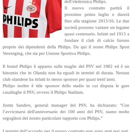
dell’elettronica Philips.
Il nuovo contratto partirà il
prossimo primo luglio e durerà
fino alla stagione 2015/16. Le due
società possono vantare un legame
quasi centenario. Infatti nel 1913 a
fondare il club di calcio furono
proprio dei dipendenti della Philips. Da qui il nome Philips Sport
Vereniging, che sta per Unione Sportiva Philips.
Il brand Philips è apparso sulle maglie del PSV nel 1982 ed è un
binomio che in Olanda non ha eguali in termini di durata. Nessun
club olandese ha infatti lo stesso sponsor per quasi trent’anni.
Philips inoltre è title sponsor dello stadio in cui disputa le gare
casalinghe il PSV, ovvero il Philips Stadium.
Justin Sanders, general manager del PSV, ha dichiarato: "Con
l’avvicinarsi dell'anniversario dei 100 anni del PSV, siamo molto
orgogliosi del nostro particolare rapporto con Philips."
I termini dell’accordo per il nuovo contratto non sono stati resi noti,