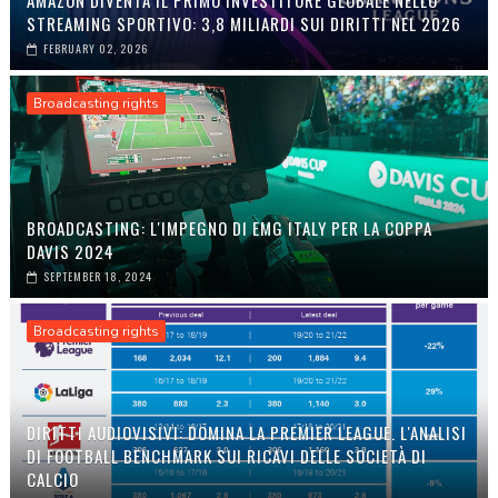
AMAZON DIVENTA IL PRIMO INVESTITORE GLOBALE NELLO
STREAMING SPORTIVO: 3,8 MILIARDI SUI DIRITTI NEL 2026
FEBRUARY 02, 2026
Broadcasting rights
BROADCASTING: L'IMPEGNO DI EMG ITALY PER LA COPPA
DAVIS 2024
SEPTEMBER 18, 2024
Broadcasting rights
DIRITTI AUDIOVISIVI: DOMINA LA PREMIER LEAGUE. L'ANALISI
DI FOOTBALL BENCHMARK SUI RICAVI DELLE SOCIETÀ DI
CALCIO