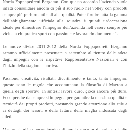
Norda Foppapedretti Bergamo. Con questo accordo l’azienda vuole
infatti consolidare ancora di più il suo ruolo nel volley con prodotti
sempre più performanti e di alta qualità. Poter fornire tutta la gamma
dell’abbigliamento ufficiale alla squadra è quindi un’occasione
ideale per dimostrare l’impegno dell’azienda nell’essere sempre più
vicina a chi pratica sport con passione e lavorando duramente”.
Le nuove divise 2011-2012 della Norda Foppapedretti Bergamo
saranno ufficialmente presentate a settembre al rientro delle atlete
dagli impegni con le rispettive Rappresentative Nazionali e con
l’inizio della stagione sportiva.
Passione, creatività, risultati, divertimento e tanto, tanto impegno:
queste sono le regole che accomunano la filosofia di Macron a
quella degli sportivi. In sintesi: lavora duro, gioca ancora più duro.
Ecco perché da sempre si impegna per garantire la massima qualità e
tecnicità dei propri prodotti, prestando grande attenzione allo stile e
ai dettagli dei tessuti e della fattura della maglia indossata dagli
atleti.
Macron è già sponsor tecnico di molte squadre di volley di alto