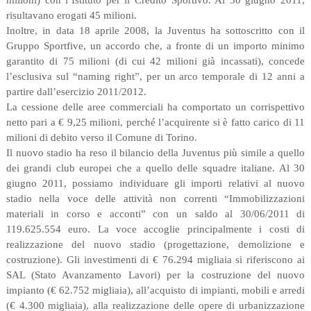
milioni) con l’Istituto per il Credito Sportivo. Al 30 giugno 2011,
risultavano erogati 45 milioni.
Inoltre, in data 18 aprile 2008, la Juventus ha sottoscritto con il
Gruppo Sportfive, un accordo che, a fronte di un importo minimo
garantito di 75 milioni (di cui 42 milioni già incassati), concede
l’esclusiva sul “naming right”, per un arco temporale di 12 anni a
partire dall’esercizio 2011/2012.
La cessione delle aree commerciali ha comportato un corrispettivo
netto pari a € 9,25 milioni, perché l’acquirente si è fatto carico di 11
milioni di debito verso il Comune di Torino.
Il nuovo stadio ha reso il bilancio della Juventus più simile a quello
dei grandi club europei che a quello delle squadre italiane. Al 30
giugno 2011, possiamo individuare gli importi relativi al nuovo
stadio nella voce delle attività non correnti “Immobilizzazioni
materiali in corso e acconti” con un saldo al 30/06/2011 di
119.625.554 euro. La voce accoglie principalmente i costi di
realizzazione del nuovo stadio (progettazione, demolizione e
costruzione). Gli investimenti di € 76.294 migliaia si riferiscono ai
SAL (Stato Avanzamento Lavori) per la costruzione del nuovo
impianto (€ 62.752 migliaia), all’acquisto di impianti, mobili e arredi
(€ 4.300 migliaia), alla realizzazione delle opere di urbanizzazione