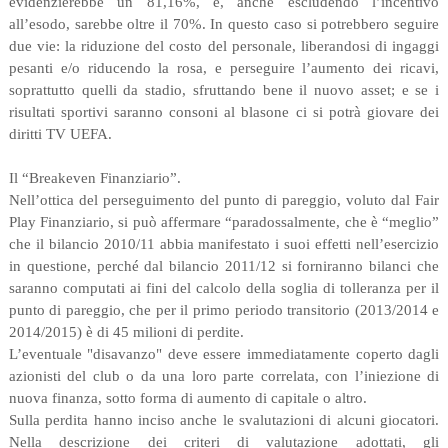
evidenzierebbe un 81,16%, e, anche escludendo l’incentivo
all’esodo, sarebbe oltre il 70%. In questo caso si potrebbero seguire
due vie: la riduzione del costo del personale, liberandosi di ingaggi
pesanti e/o riducendo la rosa, e perseguire l’aumento dei ricavi,
soprattutto quelli da stadio, sfruttando bene il nuovo asset; e se i
risultati sportivi saranno consoni al blasone ci si potrà giovare dei
diritti TV UEFA.
Il “Breakeven Finanziario”.
Nell’ottica del perseguimento del punto di pareggio, voluto dal Fair
Play Finanziario, si può affermare “paradossalmente, che è “meglio”
che il bilancio 2010/11 abbia manifestato i suoi effetti nell’esercizio
in questione, perché dal bilancio 2011/12 si forniranno bilanci che
saranno computati ai fini del calcolo della soglia di tolleranza per il
punto di pareggio, che per il primo periodo transitorio (2013/2014 e
2014/2015) è di 45 milioni di perdite.
L’eventuale "disavanzo" deve essere immediatamente coperto dagli
azionisti del club o da una loro parte correlata, con l’iniezione di
nuova finanza, sotto forma di aumento di capitale o altro.
Sulla perdita hanno inciso anche le svalutazioni di alcuni giocatori.
Nella descrizione dei criteri di valutazione adottati, gli