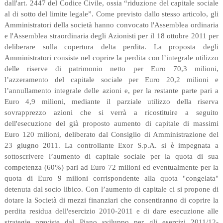
dall'art. 2447 del Codice Civile, ossia “riduzione del capitale sociale
al di sotto del limite legale”. Come previsto dallo stesso articolo, gli
Amministratori della società hanno convocato l'Assemblea ordinaria
e l'Assemblea straordinaria degli Azionisti per il 18 ottobre 2011 per
deliberare sulla copertura delta perdita. La proposta degli
Amministratori consiste nel coprire la perdita con l’integrale utilizzo
delle riserve di patrimonio netto per Euro 70,3 milioni,
l’azzeramento del capitale sociale per Euro 20,2 milioni e
l’annullamento integrale delle azioni e, per la restante parte pari a
Euro 4,9 milioni, mediante il parziale utilizzo della riserva
sovrapprezzo azioni che si verrà a ricostituire a seguito
dell'esecuzione del già proposto aumento di capitale di massimi
Euro 120 milioni, deliberato dal Consiglio di Amministrazione del
23 giugno 2011. La controllante Exor S.p.A. si è impegnata a
sottoscrivere l’aumento di capitale sociale per la quota di sua
competenza (60%) pari ad Euro 72 milioni ed eventualmente per la
quota di Euro 9 milioni corrispondente alla quota "congelata"
detenuta dal socio libico. Con l’aumento di capitale ci si propone di
dotare la Società di mezzi finanziari che consentiranno di coprire la
perdita residua dell'esercizio 2010-2011 e di dare esecuzione alle
strategie previste dal Piano sviluppo per gli esercizi 2011/12-