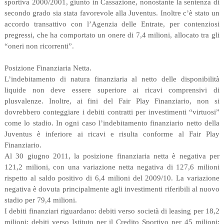
sportiva 2000/2001, giunto in Cassazione, nonostante la sentenza di
secondo grado sia stata favorevole alla Juventus. Inoltre c’è stato un
accordo transattivo con l’Agenzia delle Entrate, per contenziosi
pregressi, che ha comportato un onere di 7,4 milioni, allocato tra gli
“oneri non ricorrenti”.
Posizione Finanziaria Netta.
L’indebitamento di natura finanziaria al netto delle disponibilità
liquide non deve essere superiore ai ricavi comprensivi di
plusvalenze. Inoltre, ai fini del Fair Play Finanziario, non si
dovrebbero conteggiare i debiti contratti per investimenti “virtuosi”
come lo stadio. In ogni caso l’indebitamento finanziario netto della
Juventus è inferiore ai ricavi e risulta conforme al Fair Play
Finanziario.
Al 30 giugno 2011, la posizione finanziaria netta è negativa per
121,2 milioni, con una variazione netta negativa di 127,6 milioni
rispetto al saldo positivo di 6,4 milioni del 2009/10. La variazione
negativa è dovuta principalmente agli investimenti riferibili al nuovo
stadio per 79,4 milioni.
I debiti finanziari riguardano: debiti verso società di leasing per 18,2
milioni; debiti verso Istituto per il Credito Sportivo per 45 milioni;