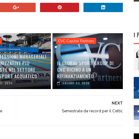
I 
CVC Capital Partners
FESSIONI MANAGERIALI
NIZZATIVE PIÙ
IL GLOBAL SPORT GROUP DI
ESTE NEL SETTORE
CVC VICINO A UN
 SPORT ACQUATICO
RIFINANZIAMENTO
17, 2026
JANUARY 03, 2026
NEXT
le
Semestrale da record per il Celtic