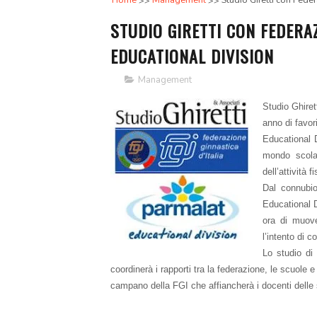
Home
Management
Studio Giretti con Feder
STUDIO GIRETTI CON FEDERAZ
EDUCATIONAL DIVISION
Management
Studio Ghirett
anno di favor
Educational D
mondo scola
dell’attività 
Dal connubio
Educational D
ora di muov
l’intento di 
Lo studio di
coordinerà i rapporti tra la federazione, le scuole e
campano della FGI che affiancherà i docenti delle 