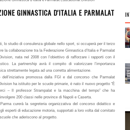
azione Ginnastica d'Italia e Parmalat Educational Division
IONE GINNASTICA D'ITALIA E PARMALAT
IN
i, lo studio di consulenza globale nello sport, si occuperà per il terzo
ire la collaborazione tra la Federazione Ginnastica d’Italia e Parmalat
ivision, nata nel 2008 con l’obiettivo di rafforzare i rapporti con il
stico.
La partnership avrà il compito di valorizzare l’importanza
fisica strettamente legata ad una corretta alimentazione.
 dell’iniziativa promossa dalla FGI e dal concorso che Parmalat
ivision ha istituito per le scuole primarie, è nato il nuovo progetto “È
erci – Il professor Strampalat e la macchina del tempo” che ha
coinvolgere 200 classi nelle province di Napoli e Caserta.
 Parma curerà la segreteria organizzativa del concorso didattico e
 gli esperti di educazione motoria, supportati a loro volta dal comitato
scuole che aderiscono al progetto.