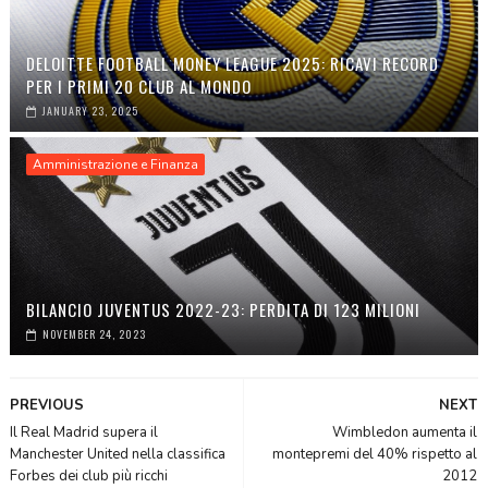
DELOITTE FOOTBALL MONEY LEAGUE 2025: RICAVI RECORD
PER I PRIMI 20 CLUB AL MONDO
JANUARY 23, 2025
Amministrazione e Finanza
BILANCIO JUVENTUS 2022-23: PERDITA DI 123 MILIONI
NOVEMBER 24, 2023
PREVIOUS
NEXT
Il Real Madrid supera il
Wimbledon aumenta il
Manchester United nella classifica
montepremi del 40% rispetto al
Forbes dei club più ricchi
2012