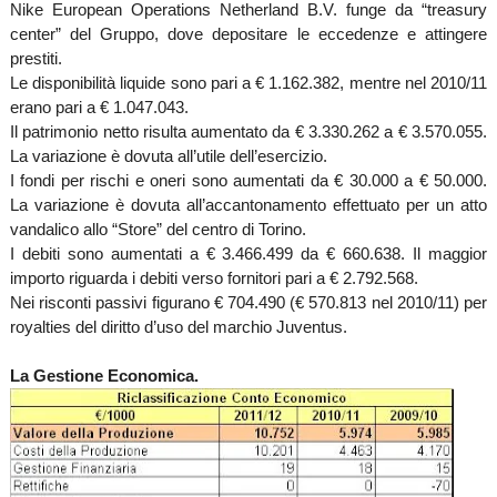
Nike European Operations Netherland B.V. funge da “treasury
center” del Gruppo, dove depositare le eccedenze e attingere
prestiti.
Le disponibilità liquide sono pari a € 1.162.382, mentre nel 2010/11
erano pari a € 1.047.043.
Il patrimonio netto risulta aumentato da € 3.330.262 a € 3.570.055.
La variazione è dovuta all’utile dell’esercizio.
I fondi per rischi e oneri sono aumentati da € 30.000 a € 50.000.
La variazione è dovuta all’accantonamento effettuato per un atto
vandalico allo “Store” del centro di Torino.
I debiti sono aumentati a € 3.466.499 da € 660.638. Il maggior
importo riguarda i debiti verso fornitori pari a € 2.792.568.
Nei risconti passivi figurano € 704.490 (€ 570.813 nel 2010/11) per
royalties del diritto d’uso del marchio Juventus.
La Gestione Economica.