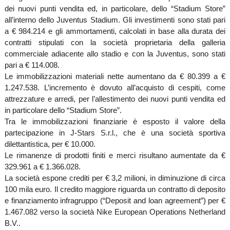
dei nuovi punti vendita ed, in particolare, dello “Stadium Store”
all’interno dello Juventus Stadium. Gli investimenti sono stati pari
a € 984.214 e gli ammortamenti, calcolati in base alla durata dei
contratti stipulati con la società proprietaria della galleria
commerciale adiacente allo stadio e con la Juventus, sono stati
pari a € 114.008.
Le immobilizzazioni materiali nette aumentano da € 80.399 a €
1.247.538. L’incremento è dovuto all’acquisto di cespiti, come
attrezzature e arredi, per l’allestimento dei nuovi punti vendita ed
in particolare dello “Stadium Store”.
Tra le immobilizzazioni finanziarie è esposto il valore della
partecipazione in J-Stars S.r.l., che è una società sportiva
dilettantistica, per € 10.000.
Le rimanenze di prodotti finiti e merci risultano aumentate da €
329.961 a € 1.366.028.
La società espone crediti per € 3,2 milioni, in diminuzione di circa
100 mila euro. Il credito maggiore riguarda un contratto di deposito
e finanziamento infragruppo (“Deposit and loan agreement”) per €
1.467.082 verso la società Nike European Operations Netherland
B.V..