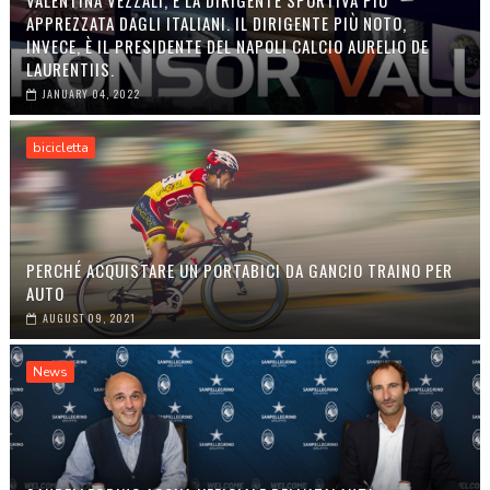
APPREZZATA DAGLI ITALIANI. IL DIRIGENTE PIÙ NOTO,
INVECE, È IL PRESIDENTE DEL NAPOLI CALCIO AURELIO DE
LAURENTIIS.
JANUARY 04, 2022
bicicletta
PERCHÉ ACQUISTARE UN PORTABICI DA GANCIO TRAINO PER
AUTO
AUGUST 09, 2021
News