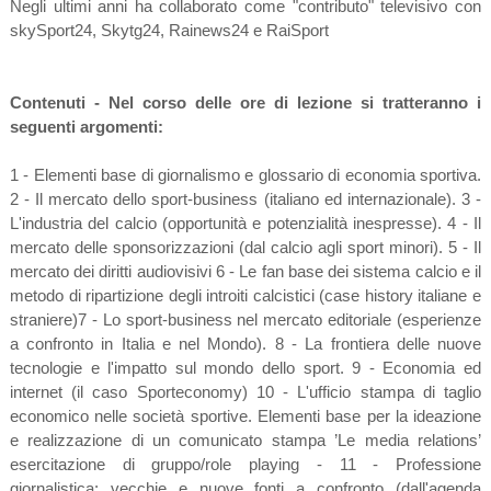
Negli ultimi anni ha collaborato come "contributo" televisivo con
skySport24, Skytg24, Rainews24 e RaiSport
Contenuti - Nel corso delle ore di lezione si tratteranno i
seguenti argomenti:
1 - Elementi base di giornalismo e glossario di economia sportiva.
2 - Il mercato dello sport-business (italiano ed internazionale). 3 -
L'industria del calcio (opportunità e potenzialità inespresse). 4 - Il
mercato delle sponsorizzazioni (dal calcio agli sport minori). 5 - Il
mercato dei diritti audiovisivi 6 - Le fan base dei sistema calcio e il
metodo di ripartizione degli introiti calcistici (case history italiane e
straniere)7 - Lo sport-business nel mercato editoriale (esperienze
a confronto in Italia e nel Mondo). 8 - La frontiera delle nuove
tecnologie e l'impatto sul mondo dello sport. 9 - Economia ed
internet (il caso Sporteconomy) 10 - L'ufficio stampa di taglio
economico nelle società sportive. Elementi base per la ideazione
e realizzazione di un comunicato stampa ’Le media relations’
esercitazione di gruppo/role playing - 11 - Professione
giornalistica: vecchie e nuove fonti a confronto (dall'agenda