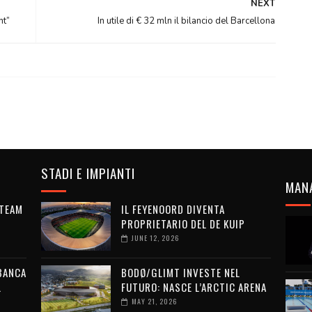
NEXT
ht”
In utile di € 32 mln il bilancio del Barcellona
STADI E IMPIANTI
MAN
 TEAM
IL FEYENOORD DIVENTA
PROPRIETARIO DEL DE KUIP
JUNE 12, 2026
 BANCA
BODØ/GLIMT INVESTE NEL
L
FUTURO: NASCE L’ARCTIC ARENA
MAY 21, 2026