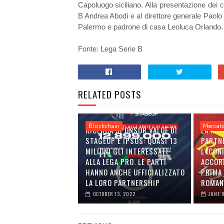
Capoluogo siciliano. Alla presentazione dei c
B Andrea Abodi e al direttore generale Paolo 
Palermo e padrone di casa Leoluca Orlando
Fonte: Lega Serie B
RELATED POSTS
Blockchain
Mercat
RICERCA SPONSOR VALUE DI
LA AS
STAGEUP E IPSOS: QUASI 13
PARTN
MILIONI GLI INTERESSATI
L'ICON
ALLA LEGA PRO. LE PARTI
ACCOR
HANNO ANCHE UFFICIALIZZATO
PRIMA 
LA LORO PARTNERSHIP
ROMAN
OCTOBER 13, 2022
JUNE 