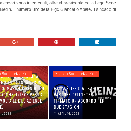
alendari sono intervenuti, oltre al presidente della Lega Serie
Bedin, il numero uno della Figc Giancarlo Abete, il sindaco di
.
o Sponsorizzazioni
Mercato Sponsorizzazioni
 ROMA ANNUNCIA UNA
ERSHIP BIENNALE CON
ICO MARCHIO FENDI: UN
HEINZ È OFFICIAL SAUCE
DO CHE UNISCE PER LA
PARTNER DELL’INTER.
VOLTA LE DUE AZIENDE
FIRMATO UN ACCORDO PER
E.
DUE STAGIONI
01, 2022
APRIL 14, 2022