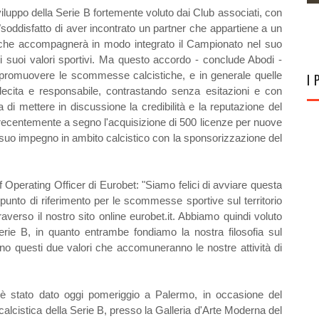
viluppo della Serie B fortemente voluto dai Club associati, con
 "soddisfatto di aver incontrato un partner che appartiene a un
e che accompagnerà in modo integrato il Campionato nel suo
i suoi valori sportivi. Ma questo accordo - conclude Abodi -
 promuovere le scommesse calcistiche, e in generale quelle
I 
 lecita e responsabile, contrastando senza esitazioni e con
 di mettere in discussione la credibilità e la reputazione del
ecentemente a segno l'acquisizione di 500 licenze per nuove
suo impegno in ambito calcistico con la sponsorizzazione del
Operating Officer di Eurobet: "Siamo felici di avviare questa
unto di riferimento per le scommesse sportive sul territorio
raverso il nostro sito online eurobet.it. Abbiamo quindi voluto
rie B, in quanto entrambe fondiamo la nostra filosofia sul
o questi due valori che accomuneranno le nostre attività di
e è stato dato oggi pomeriggio a Palermo, in occasione del
calcistica della Serie B, presso la Galleria d'Arte Moderna del