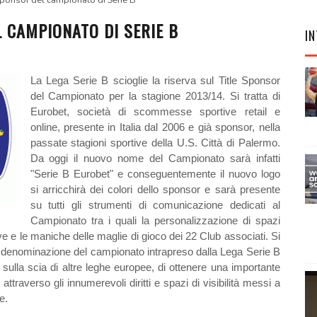
sponsor del campionato di Serie B
 CAMPIONATO DI SERIE B
IN
La Lega Serie B scioglie la riserva sul Title Sponsor
del Campionato per la stagione 2013/14. Si tratta di
Eurobet, società di scommesse sportive retail e
online, presente in Italia dal 2006 e già sponsor, nella
passate stagioni sportive della U.S. Città di Palermo.
Da oggi il nuovo nome del Campionato sarà infatti
"Serie B Eurobet" e conseguentemente il nuovo logo
si arricchirà dei colori dello sponsor e sarà presente
su tutti gli strumenti di comunicazione dedicati al
Campionato tra i quali la personalizzazione di spazi
visive e le maniche delle maglie di gioco dei 22 Club associati. Si
i denominazione del campionato intrapreso dalla Lega Serie B
sulla scia di altre leghe europee, di ottenere una importante
ttraverso gli innumerevoli diritti e spazi di visibilità messi a
te.