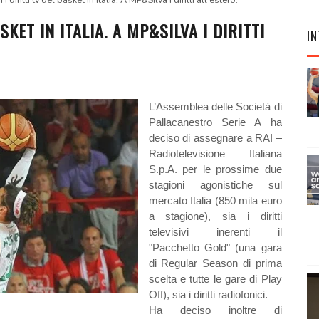
 i diritti tv del basket in Italia. A MP&Silva i diritti all'estero.
SKET IN ITALIA. A MP&SILVA I DIRITTI
IN
L’Assemblea delle Società di
Pallacanestro Serie A ha
deciso di assegnare a RAI –
Radiotelevisione Italiana
S.p.A. per le prossime due
stagioni agonistiche sul
mercato Italia (850 mila euro
a stagione), sia i diritti
televisivi inerenti il
"Pacchetto Gold" (una gara
di Regular Season di prima
scelta e tutte le gare di Play
Off), sia i diritti radiofonici.
Ha deciso inoltre di