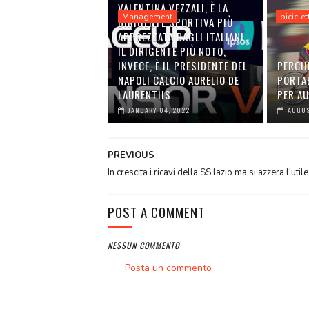
VALENTINA VEZZALI, È LA
Management
biciclet
DIRIGENTE SPORTIVA PIÙ
APPREZZATA DAGLI ITALIANI.
IL DIRIGENTE PIÙ NOTO,
INVECE, È IL PRESIDENTE DEL
PERCH
NAPOLI CALCIO AURELIO DE
PORTA
LAURENTIIS.
PER A
JANUARY 04, 2022
AUGUS
PREVIOUS
In crescita i ricavi della SS lazio ma si azzera l'utile
POST A COMMENT
NESSUN COMMENTO
Posta un commento