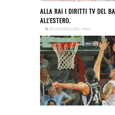
Home
Broadcasting rights
News
Alla Rai
ALLA RAI I DIRITTI TV DEL BA
ALL'ESTERO.
Broadcasting rights
,
News