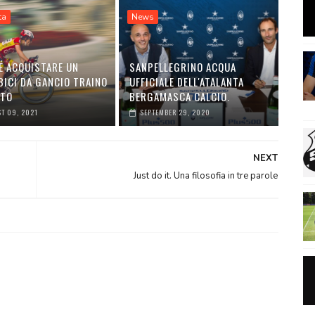
ta
News
É ACQUISTARE UN
SANPELLEGRINO ACQUA
BICI DA GANCIO TRAINO
UFFICIALE DELL'ATALANTA
UTO
BERGAMASCA CALCIO.
T 09, 2021
SEPTEMBER 29, 2020
NEXT
Just do it. Una filosofia in tre parole