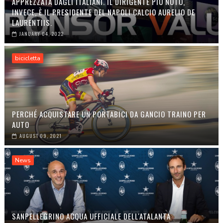
APPREZZATA DAGLI ITALIANI. IL DIRIGENTE PIÙ NOTO,
INVECE, È IL PRESIDENTE DEL NAPOLI CALCIO AURELIO DE
LAURENTIIS.
JANUARY 04, 2022
bicicletta
PERCHÉ ACQUISTARE UN PORTABICI DA GANCIO TRAINO PER
AUTO
AUGUST 09, 2021
News
SANPELLEGRINO ACQUA UFFICIALE DELL'ATALANTA