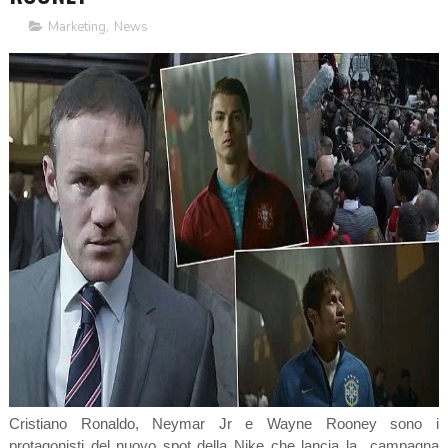
Marketing
,
News
Cristiano Ronaldo, Neymar Jr e Wayne Rooney sono i
protagonisti del nuovo spot della Nike che lancia la campagna