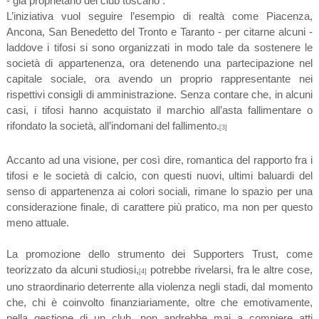
- già proprietario del club toscano .
L’iniziativa vuol seguire l’esempio di realtà come Piacenza,
Ancona, San Benedetto del Tronto e Taranto - per citarne alcuni -
laddove i tifosi si sono organizzati in modo tale da sostenere le
società di appartenenza, ora detenendo una partecipazione nel
capitale sociale, ora avendo un proprio rappresentante nei
rispettivi consigli di amministrazione. Senza contare che, in alcuni
casi, i tifosi hanno acquistato il marchio all’asta fallimentare o
rifondato la società, all’indomani del fallimento.
[3]
Accanto ad una visione, per così dire, romantica del rapporto fra i
tifosi e le società di calcio, con questi nuovi, ultimi baluardi del
senso di appartenenza ai colori sociali, rimane lo spazio per una
considerazione finale, di carattere più pratico, ma non per questo
meno attuale.
La promozione dello strumento dei Supporters Trust, come
teorizzato da alcuni studiosi,
potrebbe rivelarsi, fra le altre cose,
[4]
uno straordinario deterrente alla violenza negli stadi, dal momento
che, chi è coinvolto finanziariamente, oltre che emotivamente,
nella gestione di un club, non andrebbe mai a compiere atti