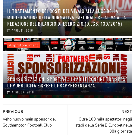
IL TRATTAMENTO DEI COSTI DEL VIVAIO ALLA LUCE DELLA
MODIFICAZIONE DELLA NORMATIVA NAZIONALE RELATIVA ALLA
REDAZIONE DEL BILANCIO DI ESERCIZIO (D.LGS. 139/2015)
APRIL 11, 2016
Approfondimenti
SPONSORIZZAZIONI SPORTIVE: IL LABILE CONFINE TRA SPESE
DI PUBBLICITÀ E SPESE DI RAPPRESENTANZA.
APRIL 04, 2016
PREVIOUS
NEXT
Veho nuovo main sponsor del
Oltre 100 mila spettatori negli
Southampton Football Club
stadi della Serie B Eurobet nella
38a giornata