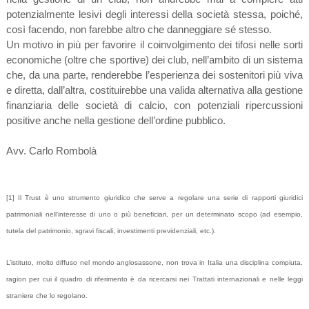
potenzialmente lesivi degli interessi della società stessa, poiché,
così facendo, non farebbe altro che danneggiare sé stesso.
Un motivo in più per favorire il coinvolgimento dei tifosi nelle sorti
economiche (oltre che sportive) dei club, nell’ambito di un sistema
che, da una parte, renderebbe l’esperienza dei sostenitori più viva
e diretta, dall’altra, costituirebbe una valida alternativa alla gestione
finanziaria delle società di calcio, con potenziali ripercussioni
positive anche nella gestione dell’ordine pubblico.
Avv. Carlo Rombolà
[1] Il Trust è uno strumento giuridico che serve a regolare una serie di rapporti giuridici
patrimoniali nell’interesse di uno o più beneficiari, per un determinato scopo (ad esempio,
tutela del patrimonio, sgravi fiscali, investimenti previdenziali, etc.).
L’istituto, molto diffuso nel mondo anglosassone, non trova in Italia una disciplina compiuta,
ragion per cui il quadro di riferimento è da ricercarsi nei Trattati internazionali e nelle leggi
straniere che lo regolano.