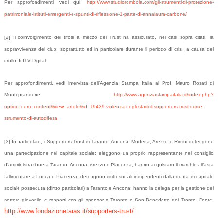
Per approfondimenti, vedi qui:
http://www.studiorombola.com/gli-strumenti-di-protezione-
patrimoniale-istituti-emergenti-e-spunti-di-riflessione-1-parte-di-annalaura-carbone/
[2] Il coinvolgimento dei tifosi a mezzo del Trust ha assicurato, nei casi sopra citati, la
sopravvivenza dei club, soprattutto ed in particolare durante il periodo di crisi, a causa del
crollo di ITV Digital.
Per approfondimenti, vedi intervista dell’Agenzia Stampa Italia al Prof. Mauro Rosati di
Monteprandone:
http://www.agenziastampaitalia.it/index.php?
option=com_content&view=article&id=19439:violenza-negli-stadi-il-supporters-trust-come-
strumento-di-autodifesa
[3] In particolare, i Supporters Trust di Taranto, Ancona, Modena, Arezzo e Rimini detengono
una partecipazione nel capitale sociale; eleggono un proprio rappresentante nel consiglio
d’amministrazione a Taranto, Ancona, Arezzo e Piacenza; hanno acquistato il marchio all’asta
fallimentare a Lucca e Piacenza; detengono diritti sociali indipendenti dalla quota di capitale
sociale posseduta (diritto particolari) a Taranto e Ancona; hanno la delega per la gestione del
settore giovanile e rapporti con gli sponsor a Taranto e San Benedetto del Tronto. Fonte:
http://www.fondazionetaras.it/supporters-trust/