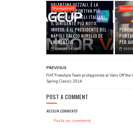
VALENTINA VEZZALI, È LA
Management
biciclet
DIRIGENTE SPORTIVA PIÙ
APPREZZATA DAGLI ITALIANI.
IL DIRIGENTE PIÙ NOTO,
INVECE, È IL PRESIDENTE DEL
PERCH
NAPOLI CALCIO AURELIO DE
PORTA
LAURENTIIS.
PER A
JANUARY 04, 2022
AUGUS
PREVIOUS
FIAT Freestyle Team protagonista al Vans Off the 
Spring Classic 2014
POST A COMMENT
NESSUN COMMENTO
Posta un commento