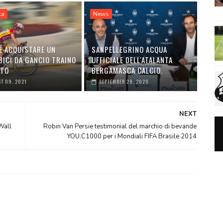
ta
News
É ACQUISTARE UN
SANPELLEGRINO ACQUA
BICI DA GANCIO TRAINO
UFFICIALE DELL'ATALANTA
UTO
BERGAMASCA CALCIO.
T 09, 2021
SEPTEMBER 29, 2020
NEXT
Wall
Robin Van Persie testimonial del marchio di bevande
YOU.C1000 per i Mondiali FIFA Brasile 2014