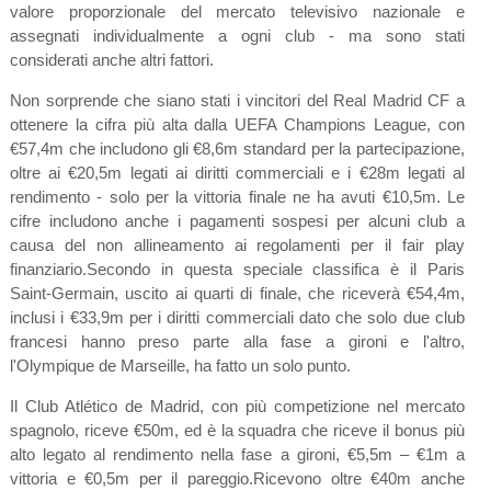
valore proporzionale del mercato televisivo nazionale e
assegnati individualmente a ogni club - ma sono stati
considerati anche altri fattori.
Non sorprende che siano stati i vincitori del Real Madrid CF a
ottenere la cifra più alta dalla UEFA Champions League, con
€57,4m che includono gli €8,6m standard per la partecipazione,
oltre ai €20,5m legati ai diritti commerciali e i €28m legati al
rendimento - solo per la vittoria finale ne ha avuti €10,5m. Le
cifre includono anche i pagamenti sospesi per alcuni club a
causa del non allineamento ai regolamenti per il fair play
finanziario.Secondo in questa speciale classifica è il Paris
Saint-Germain, uscito ai quarti di finale, che riceverà €54,4m,
inclusi i €33,9m per i diritti commerciali dato che solo due club
francesi hanno preso parte alla fase a gironi e l'altro,
l'Olympique de Marseille, ha fatto un solo punto.
Il Club Atlético de Madrid, con più competizione nel mercato
spagnolo, riceve €50m, ed è la squadra che riceve il bonus più
alto legato al rendimento nella fase a gironi, €5,5m – €1m a
vittoria e €0,5m per il pareggio.Ricevono oltre €40m anche