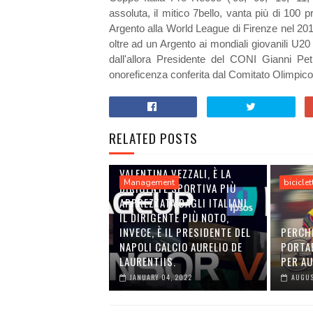
assoluta, il mitico 7bello, vanta più di 10
Argento alla World League di Firenze nel 20
oltre ad un Argento ai mondiali giovanili U2
dall'allora Presidente del CONI Gianni Petr
onoreficenza conferita dal Comitato Olimpico 
RELATED POSTS
VALENTINA VEZZALI, È LA
Management
biciclet
DIRIGENTE SPORTIVA PIÙ
APPREZZATA DAGLI ITALIANI.
IL DIRIGENTE PIÙ NOTO,
INVECE, È IL PRESIDENTE DEL
PERCH
NAPOLI CALCIO AURELIO DE
PORTA
LAURENTIIS.
PER A
JANUARY 04, 2022
AUGUS