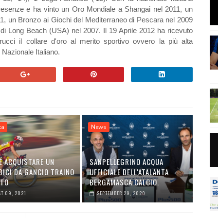
0 presenze e ha vinto un Oro Mondiale a Shangai nel 2011, un
11, un Bronzo ai Giochi del Mediterraneo di Pescara nel 2009
0 di Long Beach (USA) nel 2007. Il 19 Aprile 2012 ha ricevuto
ucci il collare d'oro al merito sportivo ovvero la più alta
Nazionale Italiano.
ta
News
É ACQUISTARE UN
SANPELLEGRINO ACQUA
BICI DA GANCIO TRAINO
UFFICIALE DELL'ATALANTA
UTO
BERGAMASCA CALCIO.
T 09, 2021
SEPTEMBER 29, 2020