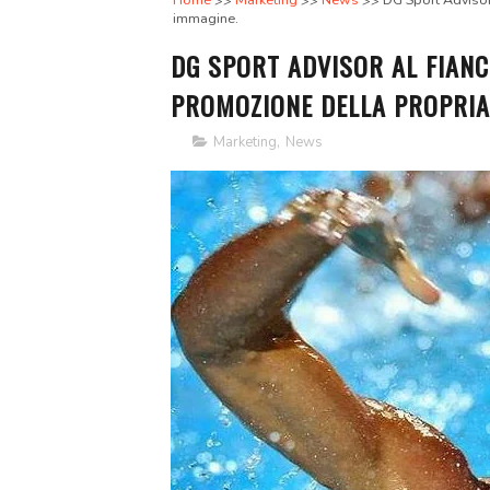
Home
Marketing
News
DG Sport Advisor 
immagine.
DG SPORT ADVISOR AL FIANC
PROMOZIONE DELLA PROPRIA
Marketing
,
News