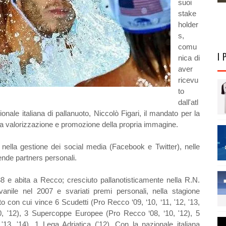
suoi
stake
holder
s,
comu
I 
nica di
aver
ricevu
to
dall'atl
onale italiana di pallanuoto, Niccolò Figari, il mandato per la
la valorizzazione e promozione della propria immagine.
nella gestione dei social media (Facebook e Twitter), nelle
iende partners personali.
 e abita a Recco; cresciuto pallanotisticamente nella R.N.
anile nel 2007 e svariati premi personali, nella stagione
con cui vince 6 Scudetti (Pro Recco ‘09, ‘10, ‘11, '12, '13,
, '12), 3 Supercoppe Europee (Pro Recco ‘08, ‘10, '12), 5
'13, '14), 1 Lega Adriatica ('12). Con la nazionale italiana